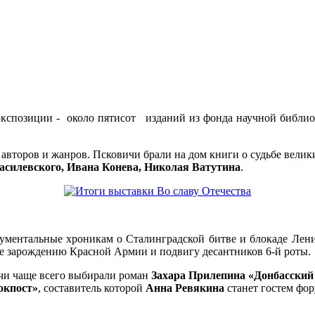
е экспозиции - около пятисот изданий из фонда научной библи
 авторов и жанров. Псковичи брали на дом книги о судьбе вели
асилевского, Ивана Конева, Николая Ватутина
.
ументальные хроникам о Сталинградской битве и блокаде Ленин
нные зарождению Красной Армии и подвигу десантников 6-й 
чи чаще всего выбирали роман
Захара Прилепина «Донбасский
окпост»
, составитель которой
Анна Ревякина
станет гостем фо