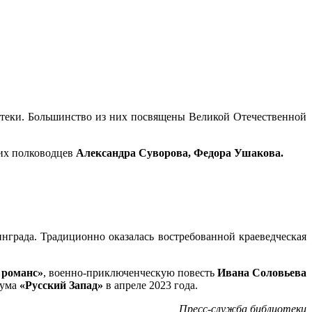
отеки. Большинство из них посвящены Великой Отечественной
ких полководцев
Александра Суворова, Федора Ушакова.
града. Традиционно оказалась востребованной краеведческая
роты.
 романс»
, военно-приключенческую повесть
Ивана Соловьева
рума
«Русский Запад»
в апреле 2023 года.
Пресс-служба библиотеки