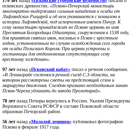
179 лет
назад
«Псковские губернские ведомости»
писали о
псковских древностях.
«Псково-Печерский монастырь
многократно выдерживал сильныя нападения и осады от
Лифляндских Рыцарей и об нем упоминается с похвалою в
истории Лифляндской, под испорченным именем Пичур. К
сему монастырю принадлежит во Пскове церковь во имя
Пресвятыя Богородицы Одигитрии, сооруженная в 1538 году,
для принятия святых икон, носимых в Псков с крестным
ходом, установленным по случаю освобождения сего города
от осады Польскаго Короля. При церкви устроены и
гостинницы для отдохновения сопутствующих сему
крестному хождению».
97 лет
назад
«Псковский набат»
писал о речном сообщении.
«В Ленинграде состоялся речной съезд С.З области, на
котором рассмотрены сметы на предстоящий сезон и
маршруты движения. Съездом признано необходимым линию
Псков-Череха удлинить до завода Пролетарий».
78 лет
назад Печоры вернулись в Россию. Указом Президиума
Верховного Совета РСФСР в составе Псковской области
образован Печорский район.
56 лет
назад
«Молодой ленинец»
публиковал фотографию
Пскова в феврале 1917 года.