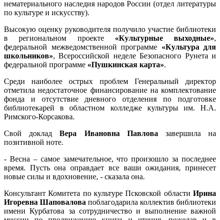
нематериального наследия народов России (отдел литературы
по культуре и искусству).
Высокую оценку руководителя получило участие библиотеки
в региональном проекте
«Культурные выходные»
,
федеральной межведомственной программе
«Культура для
школьников»
, Всероссийской неделе Безопасного Рунета и
федеральной программе
«Пушкинская карта»
.
Среди наиболее острых проблем Генеральный директор
отметила недостаточное финансирование на комплектование
фонда и отсутствие дневного отделения по подготовке
библиотекарей в областном колледже культуры им. Н.А.
Римского-Корсакова.
Свой доклад
Вера Ивановна Павлова
завершила на
позитивной ноте.
- Весна – самое замечательное, что произошло за последнее
время. Пусть она оправдает все ваши ожидания, принесет
новые силы и вдохновение, - сказала она.
Консультант Комитета по культуре Псковской области
Ирина
Игоревна Шаповалова
поблагодарила коллектив библиотеки
имени Курбатова за сотрудничество и выполнение важной
миссии по продвижению книги и чтения, пожелав и в