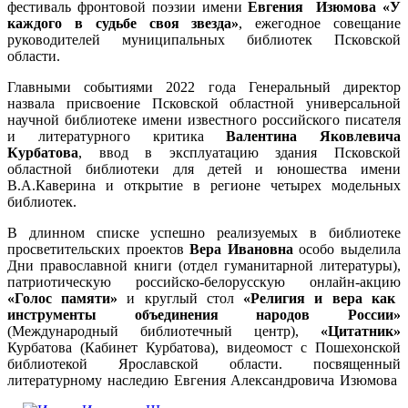
фестиваль фронтовой поэзии имени
Евгения Изюмова «У
каждого в судьбе своя звезда»
, ежегодное совещание
руководителей муниципальных библиотек Псковской
области.
Главными событиями 2022 года Генеральный директор
назвала присвоение Псковской областной универсальной
научной библиотеке имени известного российского писателя
и литературного критика
Валентина Яковлевича
Курбатова
, ввод в эксплуатацию здания Псковской
областной библиотеки для детей и юношества имени
В.А.Каверина и открытие в регионе четырех модельных
библиотек.
В длинном списке успешно реализуемых в библиотеке
просветительских проектов
Вера Ивановна
особо выделила
Дни православной книги (отдел гуманитарной литературы),
патриотическую российско-белорусскую онлайн-акцию
«Голос памяти»
и круглый стол
«Религия и вера как
инструменты объединения народов России»
(Международный библиотечный центр),
«Цитатник»
Курбатова (Кабинет Курбатова), видеомост с Пошехонской
библиотекой Ярославской области. посвященный
литературному наследию Евгения Александровича
Изюмова