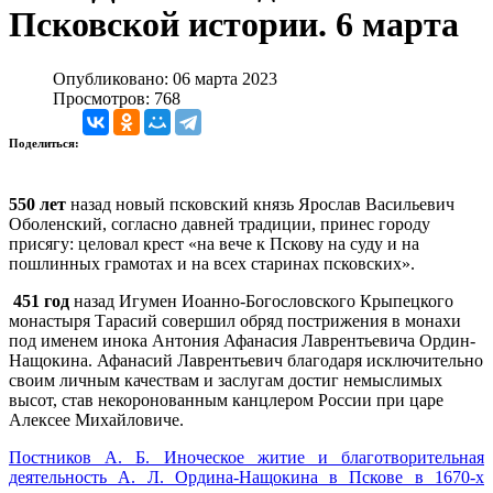
Псковской истории. 6 марта
Опубликовано: 06 марта 2023
Просмотров: 768
Поделиться:
550 лет
назад новый псковский князь Ярослав Васильевич
Оболенский, согласно давней традиции, принес городу
присягу: целовал крест «на вече к Пскову на суду и на
пошлинных грамотах и на всех старинах псковских».
451 год
назад Игумен Иоанно-Богословского Крыпецкого
монастыря Тарасий совершил обряд пострижения в монахи
под именем инока Антония Афанасия Лаврентьевича Ордин-
Нащокина. Афанасий Лаврентьевич благодаря исключительно
своим личным качествам и заслугам достиг немыслимых
высот, став некоронованным канцлером России при царе
Алексее Михайловиче.
Постников А. Б. Иноческое житие и благотворительная
деятельность А. Л. Ордина-Нащокина в Пскове в 1670-х