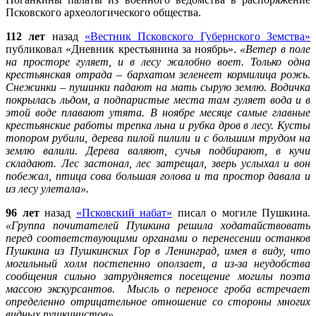
Псковского археологического общества.
112 лет
назад
«Вестник Псковского Губернского Земства»
публиковал «Дневник крестьянина за ноябрь».
«Ветер в поле
на просторе гуляет, и в лесу жалобно воет. Только одна
крестьянская отрада – бархатом зеленеет кормилица рожь.
Снежинки – пушинки падают на мать сырую землю. Водичка
покрылась льдом, а подпаристые места там гуляет вода и в
этой воде плавают утята. В ноябре месяце самые главные
крестьянские работы трепка льна и рубка дров в лесу. Кусты
топором рубили, дерева пилой пилили и с большим трудом на
землю валили. Дерева валяют, сучья подбирают, в кучи
складают. Лес застонал, лес затрещал, зверь услыхал и вон
побежал, птица сова большая голова и та простор давала и
из лесу улетала».
96 лет
назад
«Псковский набат»
писал о могиле Пушкина.
«Группа почитателей Пушкина решила ходатайствовать
перед соответствующими органами о перенесении останков
Пушкина из Пушкинских Гор в Ленинград, имея в виду, что
могильный холм постепенно оползает, а из-за неудобства
сообщения сильно затрудняется посещение могилы поэта
массою экскурсантов. Мысль о переносе гроба встречает
определенно отрицательное отношение со стороны многих
видных пушкинистов».