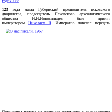
годах.>>>
123 года
назад Губернский предводитель псковского
дворянства, председатель Псковского археологического
общества Н.И.Новосильцев был принят
императором
Николаем II
. Император повелел
передать
Поганкины палаты из военного ведомства в распоряжение