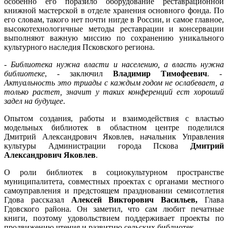
особенно его поразило оборудование реставрационной
книжной мастерской в отделе хранения основного фонда. По
его словам, такого нет почти нигде в России, и самое главное,
высокотехнологичные методы реставрации и консервации
выполняют важную миссию по сохранению уникального
культурного наследия Псковского региона.
-
Библиотека нужна власти и населению, а власть нужна
библиотеке
, - заключил
Владимир Тимофеевич
. -
Актуальность это триады с каждым годом не ослабевает, а
только растет, значит у таких конференций ест хороший
задел на будущее
.
Опытом создания, работы и взаимодействия с властью
модельных библиотек в областном центре поделился
Дмитрий Александрович Яковлев, начальник Управления
культуры Администрации города Пскова
Дмитрий
Александрович Яковлев
.
О роли библиотек в социокультурном пространстве
муниципалитета, совместных проектах с органами местного
самоуправления и предстоящем праздновании семисотлетия
Гдова рассказал
Алексей Викторович Васильев,
Глава
Гдовского района. Он заметил, что сам любит печатные
книги, поэтому удовольствием поддерживает проекты по
продвижению чтения и развитию сельских библиотек.