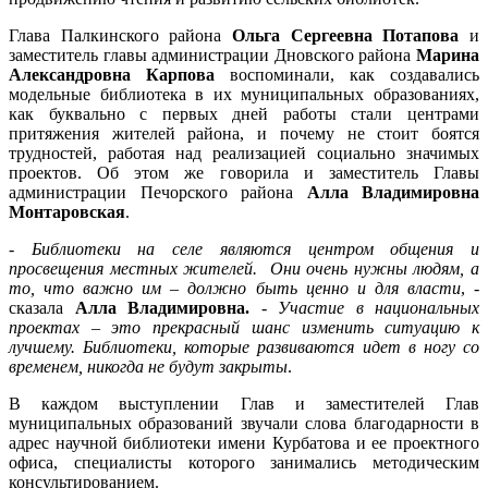
Глава Палкинского района
Ольга Сергеевна Потапова
и
заместитель главы администрации Дновского района
Марина
Александровна Карпова
воспоминали, как создавались
модельные библиотека в их муниципальных образованиях,
как буквально с первых дней работы стали центрами
притяжения жителей района, и почему не стоит боятся
трудностей, работая над реализацией социально значимых
проектов. Об этом же говорила и заместитель Главы
администрации Печорского района
Алла Владимировна
Монтаровская
.
-
Библиотеки на селе являются центром общения и
просвещения местных жителей. Они очень нужны людям, а
то, что важно им – должно быть ценно и для власти
, -
сказала
Алла Владимировна.
-
Участие в национальных
проектах – это прекрасный шанс изменить ситуацию к
лучшему. Библиотеки, которые развиваются идет в ногу со
временем, никогда не будут закрыты
.
В каждом выступлении Глав и заместителей Глав
муниципальных образований звучали слова благодарности в
адрес научной библиотеки имени Курбатова и ее проектного
офиса, специалисты которого занимались методическим
консультированием.