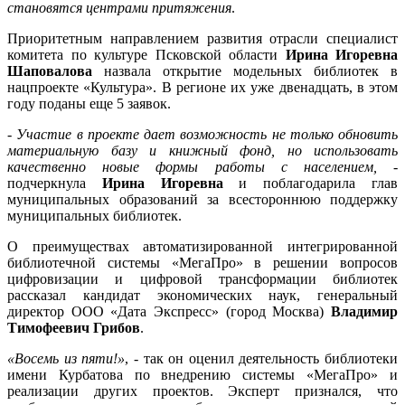
становятся центрами притяжения
.
Приоритетным направлением развития отрасли специалист
комитета по культуре Псковской области
Ирина Игоревна
Шаповалова
назвала открытие модельных библиотек в
нацпроекте «Культура». В регионе их уже двенадцать, в этом
году поданы еще 5 заявок.
-
Участие в проекте дает возможность не только обновить
материальную базу и книжный фонд, но использовать
качественно новые формы работы с населением,
-
подчеркнула
Ирина Игоревна
и поблагодарила глав
муниципальных образований за всестороннюю поддержку
муниципальных библиотек.
О преимуществах автоматизированной интегрированной
библиотечной системы «МегаПро» в решении вопросов
цифровизации и цифровой трансформации библиотек
рассказал кандидат экономических наук, генеральный
директор ООО «Дата Экспресс» (город Москва)
Владимир
Тимофеевич Грибов
.
«Восемь из пяти!»
, - так он оценил деятельность библиотеки
имени Курбатова по внедрению системы «МегаПро» и
реализации других проектов. Эксперт признался, что