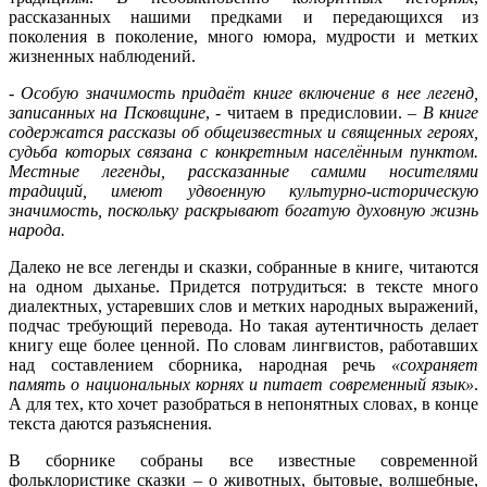
рассказанных нашими предками и передающихся из
поколения в поколение, много юмора, мудрости и метких
жизненных наблюдений.
-
Особую значимость придаёт книге включение в нее легенд,
записанных на Псковщине
, - читаем в предисловии. –
В книге
содержатся рассказы об общеизвестных и священных героях,
судьба которых связана с конкретным населённым пунктом.
Местные легенды, рассказанные самими носителями
традиций, имеют удвоенную культурно-историческую
значимость, поскольку раскрывают богатую духовную жизнь
народа.
Далеко не все легенды и сказки, собранные в книге, читаются
на одном дыханье. Придется потрудиться: в тексте много
диалектных, устаревших слов и метких народных выражений,
подчас требующий перевода. Но такая аутентичность делает
книгу еще более ценной. По словам лингвистов, работавших
над составлением сборника, народная речь
«сохраняет
память о национальных корнях и питает современный язык»
.
А для тех, кто хочет разобраться в непонятных словах, в конце
текста даются разъяснения.
В сборнике собраны все известные современной
фольклористике сказки – о животных, бытовые, волшебные,