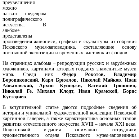
преувеличения
можно
назвать шедевром
полиграфического
искусства. В
альбоме
представлены
произведения живописи, графики и скульптуры из собрания
Псковского музея-заповедника, составляющие основу
постоянной экспозиции и временных выставок из фондов.
На страницах альбома – репродукции русских и зарубежных
художников, картинами которых гордятся знаменитые музеи
мира. Среди них
Федор Рокотов, Владимир
Боровиковский, Карл Брюллов, Николай Майков, Иван
Айвазовский, Архип Куинджи, Василий Тропинин,
Николай Ге, Михаил Клодт, Иван Крамской, Борис
Кустодиев
.
В вступительной статье даются подробные сведения об
истории и уникальной художественной коллекции Псковской
картинной галереи, а также характеристика основных этапов
развития отечественного искусства XVIII – начала XXI века.
Подготовкой издания занимались сотрудники
художественного отдела Псковского музея-заповедника