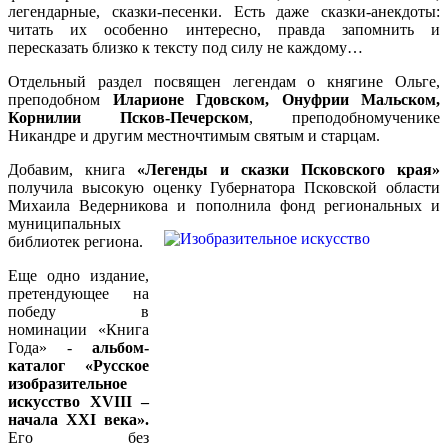
легендарные, сказки-песенки. Есть даже сказки-анекдоты:
читать их особенно интересно, правда запомнить и
пересказать близко к тексту под силу не каждому…
Отдельный раздел посвящен легендам о княгине Ольге,
преподобном
Иларионе Гдовском, Онуфрии Мальском,
Корнилии Псков-Печерском
, преподобномученике
Никандре и другим местночтимым святым и старцам.
Добавим, книга
«Легенды и сказки Псковского края»
получила высокую оценку Губернатора Псковской области
Михаила Ведерникова и пополнила фонд региональных и
муниципальных
библиотек региона.
Еще одно издание,
претендующее на
победу в
номинации «Книга
Года» -
альбом-
каталог «Русское
изобразительное
искусство
XVIII –
начала
XXI века».
Его без