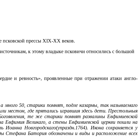
ре псковской прессы XIX-XX веков.
сточникам, к этому владыке псковичи относились с большой
ердие и ревность», проявленные при отражении атаки англо-
 а много 50, старики помнят, подле казармы, так называемаго
или местом, где прятались игравшия здесь дети. Престольныя
 Богоявления, те же старики помнят развалины Евфимиевской
на Евфимия Великаго, а стены Евфимиевской церкви пошли на
вь Иоанна Новгородскаго(упраздн.1764). Икона сохраняется у
сады Стефана Батория обозначены и виды и расположение всех