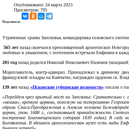
Опубликовано: 24 марта 2023
Просмотров: 795
Поделиться:
Утраченные храмы Запсковья, командировка псковского охотни
565 лет
назад скончался преосвященный архиепископ Новгоро
любовью и уважением, с почтением встречали Евфимия в кажды
201 год
назад родился Николай Николаевич Назимов (младший)
Мореплаватель, контр-адмирал. Принадлежал к древнему дво
французской эскадры на Камчатке, награжден орденом св. Вла
139 лет
назад
«Псковские губернские ведомости»
писали о па
«Перейдем чрез крытый мост на Запсковье. Сравнительно с гл
«мешка», крепкую церковь, похожую на теперешнюю Георгиевс
образа Спаса-Преображения и Алексия человека Божия(приде
церкви, упом. 1688 г., составлявшей принадлежность Снето
построение Благовещенскаго собора(в 1830 годах). В саду н
Богоявления. В здешнем археологическом музее есть виды Ев
бывших церквей».