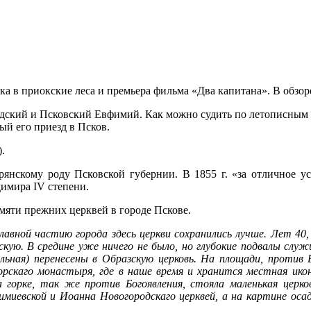
ка в приокские леса и премьера фильма «Два капитана». В обзо
дский и Псковский Евфимий. Как можно судить по летописным и
й его приезд в Псков.
.
рянскому роду Псковской губернии. В 1855 г. «за отличное ус
димира IV степени.
мяти прежних церквей в городе Пскове.
авной частию города здесь церкви сохранились лучше. Лет 40,
кую. В средине уже ничего не было, но глубокие подвалы служ
льная) перенесены в Образскую церковь. На площади, против
горскаго монастыря, где в наше время и хранится местная ико
а горке, так же против Богоявления, стояла маленькая церко
фимиевской и Иоанна Новогородскаго церквей, а на картине о