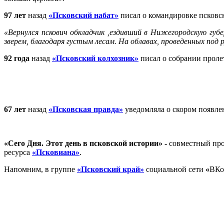
97 лет
назад
«Псковский набат»
писал о командировке псковск
«Вернулся пскович обкладчик ,ездивший в Нижегородскую губер
зверем, благодаря густым лесам. На облавах, проведенных под 
92 года
назад
«Псковский колхозник»
писал о собрании проле
67 лет
назад
«Псковская правда»
уведомляла о скором появле
«
Сего Дня. Этот день в псковской истории
» -
совместный про
ресурса
«Псковиана»
.
Напомним, в группе
«Псковский край»
социальной сети
«
ВКо