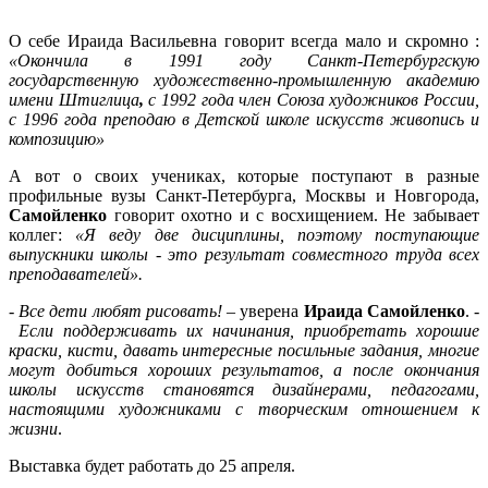
О себе Ираида Васильевна говорит всегда мало и скромно :
«Окончила в 1991 году
Санкт
-Петербургскую
государственную художественно-промышленную академию
имени Штиглица
,
с 1992 года член Союза художников России,
с 1996 года преподаю в Детской школе искусств живопись и
композицию»
А вот о своих учениках, которые поступают в разные
профильные вузы Санкт-Петербурга, Москвы и Новгорода,
Самойленко
говорит охотно и с восхищением. Не забывает
коллег:
«Я веду две дисциплины, поэтому поступающие
выпускники школы - это результат совместного труда всех
преподавателей».
-
Все дети любят рисовать!
– уверена
Ираида Самойленко
. -
Если поддерживать их начинания, приобретать хорошие
краски, кисти, давать интересные посильные задания, многие
могут добиться хороших результатов, а после окончания
школы искусств становятся дизайнерами, педагогами,
настоящими художниками с творческим отношением к
жизни
.
Выставка будет работать до 25 апреля.