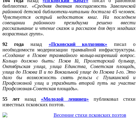
104 года
назад
«Псковский набат»
писал о районной
библиотеке.
«Средняя дневная посещаемость Завеличской
районной детской библиотеки-читальни достигла 45 человек.
Чувствуется острый недостаток книг. На последнем
совещании районного президиума решено ввести
рассказывание и чтение сказок и рассказов для двух младших
возрастных групп».
92 года
назад
«Псковский колхозник»
писал о
необходимости модернизации трамвайной инфраструктуры.
«Создание в Пскове трамвайного кольца-назревший вопрос.
Кольцо должно быть: Псков
I
й, Пролетарский бульвар,
Октябрьская улица, улица Единства, Советская площадь,
улица до Пскова
II
и по Вокзальной улице до Пскова
I
-го. Это
дало бы возможность снять рельсы с Пушкинской и
Профсоюзной улиц и упразднить второй путь на участке
Профсоюзная-Советская площадь».
55 лет
назад
«Молодой ленинец»
публиковал стихи
известных псковских поэтов.