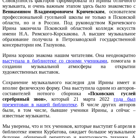
Совокупность факторов сформировала из Ирины отличного
музыканта, и очень важным этапом здесь было знакомство с
Вениамином Владимировичем Кричевским
, основателем
профессиональной гусельной школы не только в Псковской
области, но и в России. Под руководством Кричевского
Ирина закончила Псковский областной колледж искусств
имени Н.А. Римского-Корскакова. А высшее музыкальное
образование получила в Петрозаводской государственной
консерватории им. Глазунова.
Ирина хорошо знакома нашим читателям. Она неоднократно
выступала в библиотеке со своими учениками
, помогала в
создании музыкальной атмосферы на открытии
художественных выставок.
Сохранение музыкального наследия для Ирины имеет и
вполне физическую форму. Она выступила одним из авторов-
составителей нотного сборника
«Псковских гуслей
серебряный звон»
, который 21 марта 2022
года был
презентован в нашей библиотеке
. В числе других авторов
были, в том числе, бывшие ученики Ирины, а сейчас –
известные музыканты.
Мы уверены, что и тех учеников, которые выступят 6 апреля в
библиотеке имени Курбатова, ожидает большое музыкальное
будущее, обширный репертуар и виртуозность техники. А