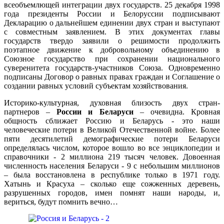
всеобъемлющей интеграции двух государств. 25 декабря 1998
года президенты России и Белоруссии подписывают
Декларацию о дальнейшем единении двух стран и выступают
с совместным заявлением. В этих документах главы
государств твердо заявили о решимости продолжить
поэтапное движение к добровольному объединению в
Союзное государство при сохранении национального
суверенитета государств-участников Союза. Одновременно
подписаны Договор о равных правах граждан и Соглашение о
создании равных условий субъектам хозяйствования.
Историко-культурная, духовная близость двух стран-
партнеров –
России и Беларуси
– очевидна. Кровная
общность сближает Россию и Беларусь - это наши
человеческие потери в Великой Отечественной войне. Более
пяти десятилетий демографические потери Беларуси
определялась числом, которое вошло во все энциклопедии и
справочники - 2 миллиона 219 тысяч человек. Довоенная
численность населения Беларуси - 9 с небольшим миллионов
– была восстановлена в республике только в 1971 году.
Хатынь и Красуха – сколько еще сожженных деревень,
разрушенных городов, имен помнят наши народы, и,
вериться, будут помнить вечно…