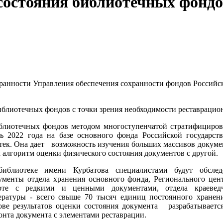
состояния библиотечных фондо
ранности Управления обеспечения сохранности фондов Российск
иблиотечных фондов с точки зрения необходимости реставрацио
иблиотечных фондов методом многоступенчатой стратифициро
ь 2022 года на базе основного фонда Российской государст
тек. Она дает возможность изучения больших массивов докуме
х алгоритм оценки физического состояния документов с другой.
иблиотеке имени Курбатова специалистами будут обслед
ументы отдела хранения основного фонда, Регионального цен
оте с редкими и ценными документами, отдела краеведч
ературы - всего свыше 70 тысяч единиц постоянного хранен
ове результатов оценки состояния документа разрабатываетс
онта документа с элементами реставрации.