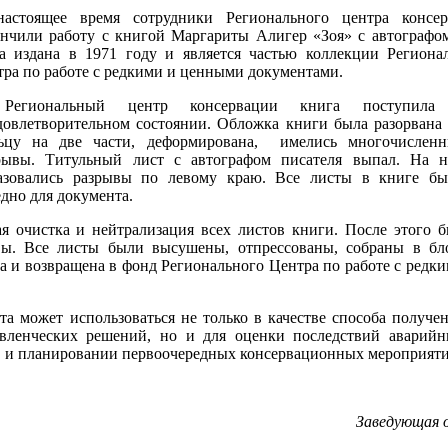
астоящее время сотрудники Регионального центра консер
ончили работу с книгой Маргариты Алигер «Зоя» с автографо
а издана в 1971 году и является частью коллекции Региона
тра по работе с редкими и ценными документами.
Региональный центр консервации книга поступила
довлетворительном состоянии. Обложка книги была разорвана
ьцу на две части, деформирована, имелись многочисленн
рывы. Титульный лист с автографом писателя выпал. На 
азовались разрывы по левому краю. Все листы в книге б
едно для документа.
я очистка и нейтрализация всех листов книги. После этого 
вы. Все листы были высушены, отпрессованы, собраны в бл
а и возвращена в фонд Регионального Центра по работе с редк
а может использоваться не только в качестве способа получе
вленческих решений, но и для оценки последствий аварий
в и планировании первоочередных консервационных мероприяти
Заведующая 