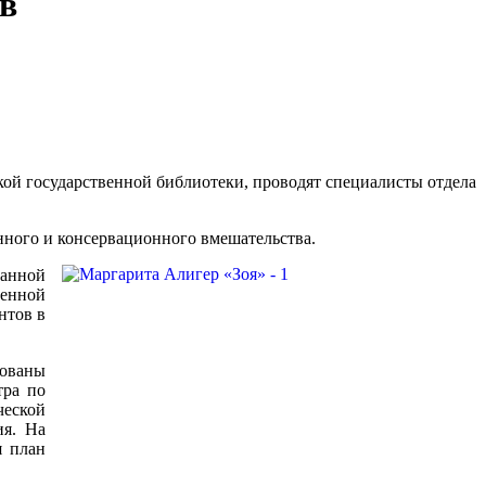
в
ой государственной библиотеки, проводят специалисты отдела
нного и консервационного вмешательства.
ванной
венной
нтов в
ованы
тра по
еской
ия. На
я план