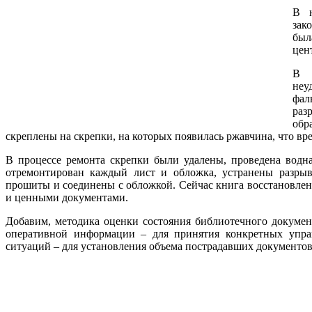
В н
зак
был
цен
В 
неу
фал
раз
обр
скреплены на скрепки, на которых появилась ржавчина, что вр
В процессе ремонта скрепки были удалены, проведена водна
отремонтирован каждый лист и обложка, устранены разры
прошиты и соединены с обложкой. Сейчас книга восстановлен
и ценными документами.
Добавим, методика оценки состояния библиотечного документ
оперативной информации – для принятия конкретных упра
ситуаций – для установления объема пострадавших документо