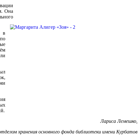
вации
м. Она
льного
 в
 по
ые
нём
ыли
был
ок,
ими
ния
ных
й.
Лариса Лемешко,
отделом хранения основного фонда библиотеки имени Курбатов