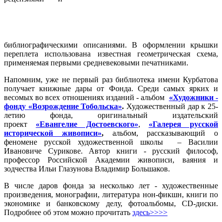
библиографическими описаниями. В оформлении крышки
переплета использована известная геометрическая схема,
применяемая первыми средневековыми печатниками.
Напомним, уже не первый раз библиотека имени Курбатова
получает книжные дары от Фонда. Среди самых ярких и
весомых во всех отношениях изданий - альбом
«Художники -
фонду «Возрождение Тобольска»
.
Художественный дар к 25-
летию фонда, оригинальный издательский
проект
«Евангелие Достоевского»
,
«Галерея русской
исторической живописи»
,
альбом, рассказывающий о
феномене русской художественной школы – Василии
Ивановиче Сурикове. Автор книги - русский философ,
профессор Российской Академии живописи, ваяния и
зодчества Ильи Глазунова Владимир Большаков.
В числе даров фонда за несколько лет - художественные
произведения, монографии, литература нон-фикшн, книги по
экономике и банковскому делу, фотоальбомы, CD-диски.
Подробнее об этом можно прочитать
здесь>>>>