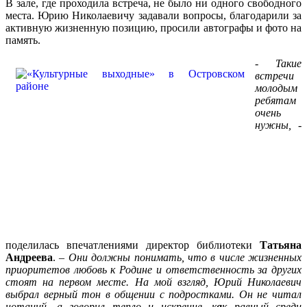
В зале, где проходила встреча, не было ни одного свободного
места. Юрию Николаевичу задавали вопросы,
благодарили за
активную жизненную позицию, просили автографы и фото на
память.
- Такие
встречи
молодым
ребятам
очень
нужны,
-
поделилась впечатлениями директор библиотеки
Татьяна
Андреева
.
– Они должны понимать, что в числе жизненных
приоритетов любовь к Родине и ответственность за других
стоят на первом месте. На мой взгляд, Юрий Николаевич
выбрал верный тон в общении с подростками. Он не читал
нотаций, а
говорил тепло и искренне, к
а
к равный среди