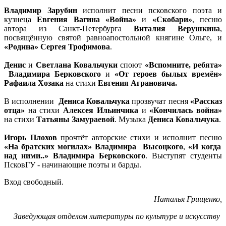
Владимир Зарубин
исполнит песни псковского поэта и
кузнеца
Евгения Вагина «Война»
и
«Скобари»
, песню
автора из Санкт-Петербурга
Виталия Верушкина
,
посвящённую святой равноапостольной княгине Ольге, и
«Родина» Сергея Трофимова
.
Денис
и
Светлана Ковальчуки
споют
«Вспомните, ребята»
Владимира Берковского
и
«От героев былых времён»
Рафаила Хозака
на стихи
Евгения Аграновича.
В исполнении
Дениса Ковальчука
прозвучат песня
«Рассказ
отца»
на стихи
Алексея Ильинчика
и
«Кончилась война»
на стихи
Татьяны Замураевой
. Музыка
Дениса Ковальчука
.
Игорь Плохов
прочтёт авторские стихи и исполнит песню
«На братских могилах» Владимира Высоцкого
,
«И когда
над ними..» Владимира Берковского
. Выступят студенты
ПсковГУ - начинающие поэты и барды.
Вход свободный.
Наталья Грищенко,
Заведующая отделом литературы по культуре и искусству