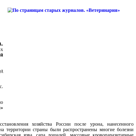
А.
их
ой
од
с.
ло
я»
тановления хозяйства России после урона, нанесенного
 на территории страны были распространены многие болезни
ибирская язва, сапа лошадей, массовые кровопаразитарные