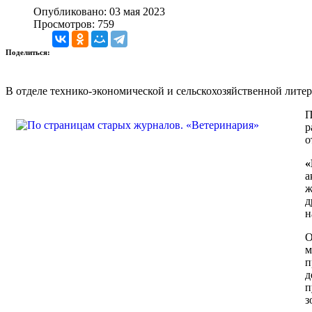
Опубликовано: 03 мая 2023
Просмотров: 759
Поделиться:
В отделе технико-экономической и сельскохозяйственной лите
П
р
о
«
а
ж
д
н
О
м
п
д
п
з