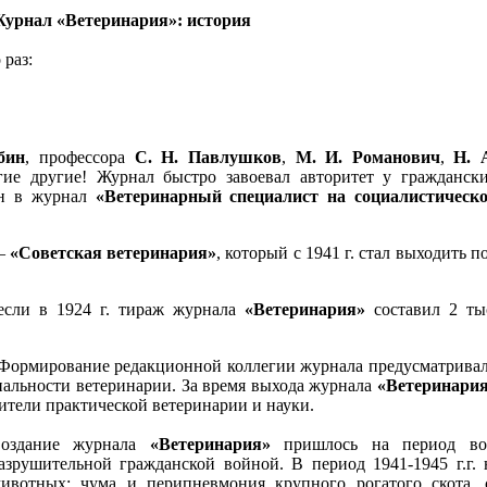
урнал «Ветеринария»: история
 раз:
бин
, профессора
С. Н. Павлушков
,
М. И. Романович
,
Н. 
ие другие! Журнал быстро завоевал авторитет у гражданск
ан в журнал
«Ветеринарный специалист на социалистическ
 —
«Советская ветеринария»
, который с 1941 г. стал выходить п
 если в 1924 г. тираж журнала
«Ветеринария»
составил 2 ты
 Формирование редакционной коллегии журнала предусматрива
иальности ветеринарии. За время выхода журнала
«Ветеринари
вители практической ветеринарии и науки.
оздание журнала
«Ветеринария»
пришлось на период восс
азрушительной гражданской войной. В период 1941-1945 г.г.
ивотных: чума и перипневмония крупного рогатого скота, с