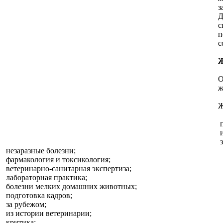
з
Д
с
п
с
Ж
О
ж
Ж
п
и
з
незаразные болезни;
фармакология и токсикология;
ветеринарно-санитарная экспертиза;
лабораторная практика;
болезни мелких домашних животных;
подготовка кадров;
за рубежом;
из истории ветеринарии;
критика;