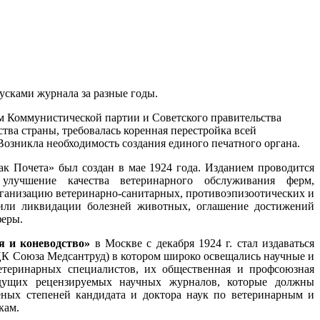
усками журнала за разные годы.
ом Коммунистической партии и Советского правительства
тва страны, требовалась коренная перестройка всей
Возникла необходимость создания единого печатного органа.
к Почета» был создан в мае 1924 года. Изданием проводится
улучшение качества ветеринарного обслуживания ферм,
рганизацию ветеринарно-санитарных, противоэпизоотических и
или ликвидации болезней животных, оглашение достижений
феры.
я и коневодство»
в Москве с декабря 1924 г. стал издаваться
ЦК Союза Медсантруд) в котором широко освещались научные и
етеринарных специалистов, их общественная и профсоюзная
дущих рецензируемых научных журналов, которые должны
еных степеней кандидата и доктора наук по ветеринарным и
кам.