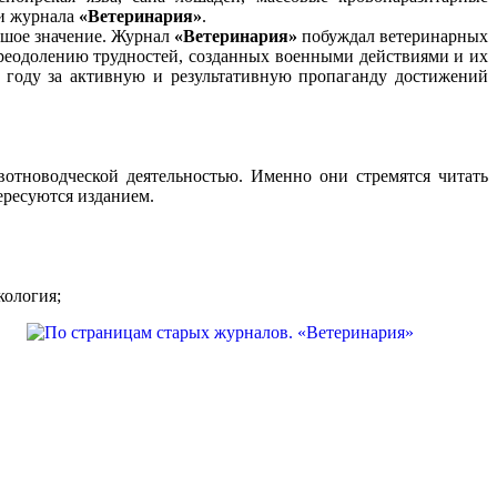
ии журнала
«Ветеринария»
.
ьшое значение. Журнал
«Ветеринария»
побуждал ветеринарных
 преодолению трудностей, созданных военными действиями и их
 году за активную и результативную пропаганду достижений
вотноводческой деятельностью. Именно они стремятся читать
тересуются изданием.
кология;