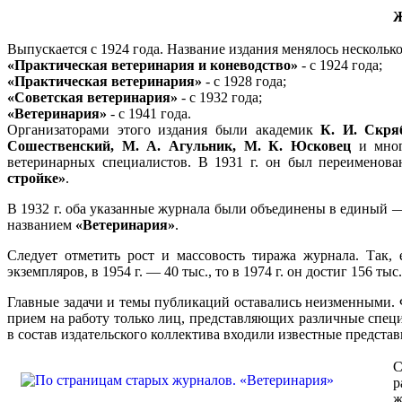
Ж
Выпускается с 1924 года. Название издания менялось несколько
«Практическая ветеринария и коневодство»
- с 1924 года;
«Практическая ветеринария»
- с 1928 года;
«Советская ветеринария»
- с 1932 года;
«Ветеринария»
- с 1941 года.
Организаторами этого издания были академик
К. И. Скря
Сошественский, М. А. Агульник, М. К. Юсковец
и мног
ветеринарных специалистов. В 1931 г. он был переименов
стройке»
.
В 1932 г. оба указанные журнала были объединены в единый
названием
«Ветеринария»
.
Следует отметить рост и массовость тиража журнала. Так,
экземпляров, в 1954 г. — 40 тыс., то в 1974 г. он достиг 156 тыс.
Главные задачи и темы публикаций оставались неизменными.
прием на работу только лиц, представляющих различные спец
в состав издательского коллектива входили известные предста
С
р
ж