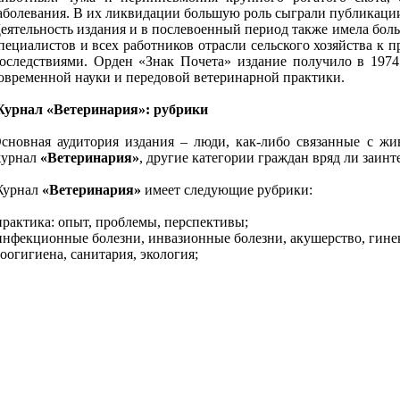
аболевания. В их ликвидации большую роль сыграли публикац
еятельность издания и в послевоенный период также имела бол
пециалистов и всех работников отрасли сельского хозяйства к
оследствиями. Орден «Знак Почета» издание получило в 1974
овременной науки и передовой ветеринарной практики.
урнал «Ветеринария»: рубрики
сновная аудитория издания – люди, как-либо связанные с жи
урнал
«Ветеринария»
, другие категории граждан вряд ли заин
урнал
«Ветеринария»
имеет следующие рубрики:
рактика: опыт, проблемы, перспективы;
нфекционные болезни, инвазионные болезни, акушерство, гине
оогигиена, санитария, экология;