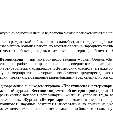
ратуры библиотеки имени Курбатова можно познакомиться с вып
осле гражданской войны, когда в нашей стране под руководств
азвернулась большая работа по восстановлению народного хозяйс
течественной ветеринарии, в том числе и ветеринарной печати. 
Ветеринария»
- научно-производственный журнал Ордена «Зна
ктивная работа, направленная на совершенствование и 
ивотноводческих комплексов и фермерских хозяйств, а также о
ругих мероприятий, которые способствуют предупреждению 
ауки, практики, повышение квалификации всех специалистов с
дновременно с выходом журнала
«Практическая ветеринари
ассовый журнал
«Вестник современной ветеринарии»
(орган 
рактические вопросы ветеринарии, жизнь и условия труда в
еятельность.
Журнал
«Ветеринария»
входит в перечень ве
убликовать научные результаты диссертаций на соискание уч
оотехническим специальностям, а также и по биологическим нау