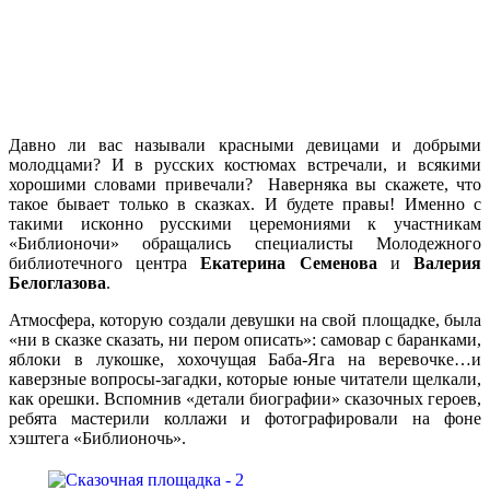
Давно ли вас называли красными девицами и добрыми
молодцами? И в русских костюмах встречали, и всякими
хорошими словами привечали? Наверняка вы скажете, что
такое бывает только в сказках. И будете правы! Именно с
такими исконно русскими церемониями к участникам
«Библионочи» обращались специалисты Молодежного
библиотечного центра
Екатерина Семенова
и
Валерия
Белоглазова
.
Атмосфера, которую создали девушки на свой площадке, была
«ни в сказке сказать, ни пером описать»: самовар с баранками,
яблоки в лукошке, хохочущая Баба-Яга на веревочке…и
каверзные вопросы-загадки, которые юные читатели щелкали,
как орешки. Вспомнив «детали биографии» сказочных героев,
ребята мастерили коллажи и фотографировали на фоне
хэштега «Библионочь».