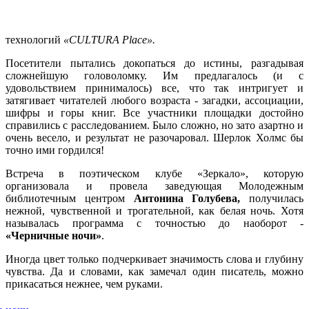
технологий
«CULTURA Place».
Посетители пытались докопаться до истины, разгадывая
сложнейшую головоломку. Им предлагалось (и с
удовольствием принималось) все, что так интригует и
затягивает читателей любого возраста - загадки, ассоциации,
шифры и горы книг. Все участники площадки достойно
справились с расследованием. Было сложно, но зато азартно и
очень весело, и результат не разочаровал. Шерлок Холмс бы
точно ими гордился!
Встреча в поэтическом клубе «Зеркало», которую
организовала и провела заведующая Молодежным
библиотечным центром
Антонина Голубева,
получилась
нежной, чувственной и трогательной, как белая ночь. Хотя
называлась программа с точностью до наоборот -
«Черничные ночи»
.
Иногда цвет только подчеркивает значимость слова и глубину
чувства. Да и словами, как замечал один писатель, можно
прикасаться нежнее, чем руками.