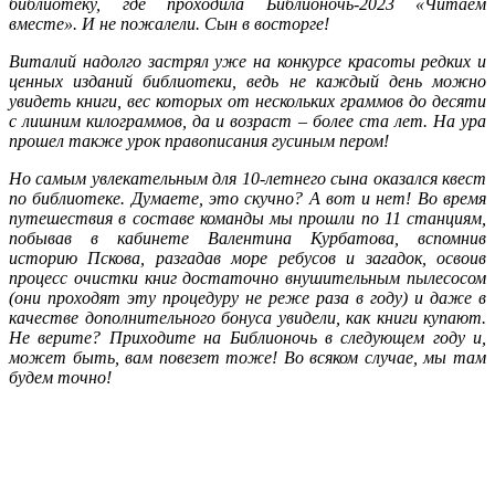
библиотеку, где проходила Библионочь-2023 «Читаем
вместе». И не пожалели. Сын в восторге!
Виталий надолго застрял уже на конкурсе красоты редких и
ценных изданий библиотеки, ведь не каждый день можно
увидеть книги, вес которых от нескольких граммов до десяти
с лишним килограммов, да и возраст – более ста лет. На ура
прошел также урок правописания гусиным пером!
Но самым увлекательным для 10-летнего сына оказался квест
по библиотеке. Думаете, это скучно? А вот и нет! Во время
путешествия в составе команды мы прошли по 11 станциям,
побывав в кабинете Валентина Курбатова, вспомнив
историю Пскова, разгадав море ребусов и загадок, освоив
процесс очистки книг достаточно внушительным пылесосом
(они проходят эту процедуру не реже раза в году) и даже в
качестве дополнительного бонуса увидели, как книги купают.
Не верите? Приходите на Библионочь в следующем году и,
может быть, вам повезет тоже! Во всяком случае, мы там
будем точно!