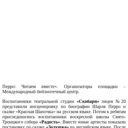
Перро: Читаем вместе». Организаторы площадки –
Международный библиотечный центр.
Воспитанники театральной студии
«Скобари»
лицея №20
представили инсценировку по биографии Шарля Перро и
сказке «Красная Шапочка» на русском языке. Потом к ребятам
присоединились воспитанники воскресной школы Свято-
Троицкого собора
«Радость»
. Вместе юные артисты показали
постановку по сказке
«Золушка»
на английском языке. После