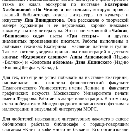
этажа их ждала экскурсия по выставке
Екатерины
Хлебниковой «По Чехову и не только»,
которую провела
главный библиотекарь отдела литературы по культуре и
искусству
Яна Винидиктова
. Она рассказала о творческой
манере художницы и ее персонажах, хорошо знакомых
каждому знатоку литературы. Это герои чеховской
«Чайки»
,
«Вишневого сада»
, пьесы
«Три сестры»
и других
знаменитых произведений писателя. Работы выполнены в
любимых техниках Екатерины - масляной пастели и гуаши.
Так же зрители увидели оригиналы иллюстраций к детским
книгам:
«Кедровому слонику» Анны Анисимовой
(Изд-во
«Волчок») и
«Золотым яблокам» Дэна Яшинского
(Изд-во
«Running the goat», Канада).
Для тех, кто еще не успел побывать на выставке Екатерины,
напоминаем: она окончила филологический факультет
Педагогического Университета имени Ленина и факультет
графических искусств Московского Университета печати
имени Федорова. Работает в жанре иллюстрации. В этом году
стала победителем Международного независимого фестиваля
иллюстрации и визуальной литературы МОРС.
Для любителей изысканных литературных лакомств в сквере
библиотеки работало библиокафе с горяще-говорящим
слоганом «Книг и кофе много не бывает». Его организовали