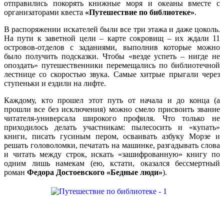
отправились покорять книжные моря и океаны вместе с
организаторами квеста
«Путешествие по библиотеке»
.
В распоряжении искателей были все три этажа и даже цоколь.
На пути к заветной цели – карте сокровищ – их ждали 11
островов-отделов с заданиями, выполнив которые можно
было получить подсказки. Чтобы «везде успеть – нигде не
опоздать» путешественники перемещались по библиотечной
лестнице со скоростью звука. Самые хитрые прыгали через
ступеньки и ездили на лифте.
Каждому, кто прошел этот путь от начала и до конца (а
прошли все без исключения) можно смело присвоить звание
читателя-универсала широкого профиля. Что только не
приходилось делать участникам: пылесосить и «купать»
книги, писать гусиным пером, осваивать азбуку Морзе и
решать головоломки, печатать на машинке, разгадывать слова
и читать между строк, искать «зашифрованную» книгу по
одним лишь намекам (ею, кстати, оказался бессмертный
роман
Федора Достоевского «Бедные люди»
).