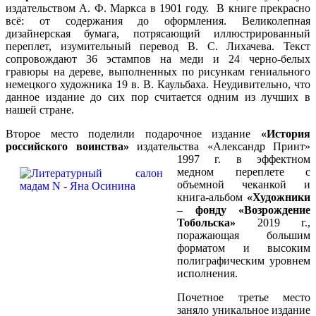
издательством А. Ф. Маркса в 1901 году. В книге прекрасно
всё: от содержания до оформления. Великолепная
дизайнерская бумага, потрясающий иллюстрированный
переплет, изумительный перевод В. С. Лихачева. Текст
сопровождают 36 эстампов на меди и 24 черно-белых
гравюры на дереве, выполненных по рисункам гениального
немецкого художника 19 в. В. Каульбаха. Неудивительно, что
данное издание до сих пор считается одним из лучших в
нашей стране.
Второе место поделили подарочное издание
«История
российского воинства»
издательства «Александр Принт»
1997 г. в
эффектном
медном переплете с
объемной чеканкой и
книга-альбом
«Художники
– фонду «Возрождение
Тобольска»
2019 г.,
поражающая большим
форматом и высоким
полиграфическим уровнем
исполнения.
Почетное третье место
заняло уникальное издание