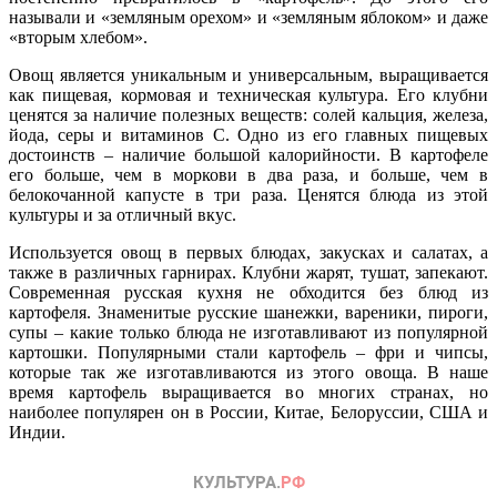
называли и «земляным орехом» и «земляным яблоком» и даже
«вторым хлебом».
Овощ является уникальным и универсальным, выращивается
как пищевая, кормовая и техническая культура. Его клубни
ценятся за наличие полезных веществ: солей кальция, железа,
йода, серы и витаминов С. Одно из его главных пищевых
достоинств – наличие большой калорийности. В картофеле
его больше, чем в моркови в два раза, и больше, чем в
белокочанной капусте в три раза. Ценятся блюда из этой
культуры и за отличный вкус.
Используется овощ в первых блюдах, закусках и салатах, а
также в различных гарнирах. Клубни жарят, тушат, запекают.
Современная русская кухня не обходится без блюд из
картофеля. Знаменитые русские шанежки, вареники, пироги,
супы – какие только блюда не изготавливают из популярной
картошки. Популярными стали картофель – фри и чипсы,
которые так же изготавливаются из этого овоща. В наше
время картофель выращивается во многих странах, но
наиболее популярен он в России, Китае, Белоруссии, США и
Индии.