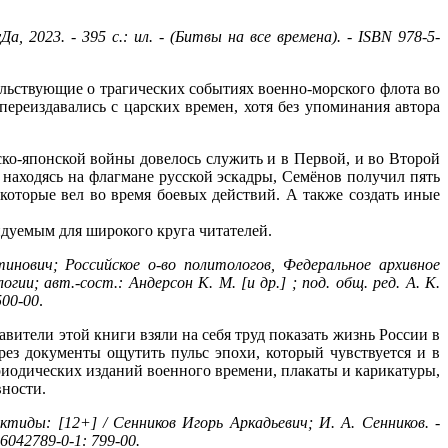
 2023. - 395 с.: ил. - (Битвы на все времена). - ISBN 978-5-
ьствующие о трагических событиях военно-морского флота во
ереиздавались с царских времен, хотя без упоминания автора
ко-японской войны довелось служить и в Первой, и во Второй
 находясь на флагмане русской эскадры, Семёнов получил пять
которые вел во время боевых действий. А также создать иные
дуемым для широкого круга читателей.
нович; Российское о-во политологов, Федеральное архивное
ии; авт.-сост.: Андерсон К. М. [и др.] ; под. общ. ред. А. К.
500-00
.
вители этой книги взяли на себя труд показать жизнь России в
рез документы ощутить пульс эпохи, который чувствуется и в
риодических изданий военного времени, плакаты и карикатуры,
вности.
иды: [12+] / Сенников Игорь Аркадьевич; И. А. Сенников. -
5-6042789-0-1: 799-00.