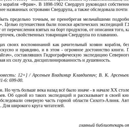
о корабля «Фрам». В 1898-1902 Свердруп руководил собственно
днее названных островами Свердрупа, а также обследовала почти
быть предельно точным, не пренебрегая мельчайшими подробн
. Целью путешествия были поиски арктических экспедиций Г.Я. 
 от перечисления взятых на борт продуктов, от описания того, к
черточек, свойственных товарищам Свердрупа по плаванию.
ах своих воспоминаний как рачительный хозяин корабля, без
скусно и правдиво, и в этом - огромное достоинство книги. 
айгач», составлявших Гидрографическую экспедицию Северного
чая их силу духа, дисциплинированность и душевность.
овесть: 12+] / Арсеньев Владимир Клавдиевич; В. К. Арсеньев. -
1-6: 699-00.
. Но чуть больше века назад всё было иначе - в начале XX стол
. Об одной из таких экспедиций и рассказывает в своей книг
 обследовали северную часть горной области Сихотэ-Алиня. А
. Для широкого круга читателей.
главный библиотекарь о