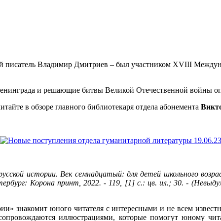
тный писатель Владимир Дмитриев – был участником XVIII Между
 Ленинграда и решающие битвы Великой Отечественной войны о
итайте в обзоре главного библиотекаря отдела абонемента
Викт
усской истории. Век семнадцатый: для детей школьного возрас
бург: Корона принт, 2022. - 119, [1] с.: цв. ил.; 30. - (Невыд
ии» знакомит юного читателя с интересными и не всем извест
 сопровождаются иллюстрациями, которые помогут юному чита