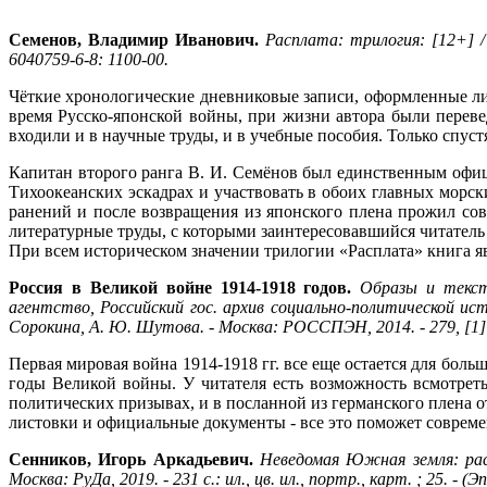
Семенов, Владимир Иванович.
Расплата: трилогия: [12+] /
6040759-6-8: 1100-00.
Чёткие хронологические дневниковые записи, оформленные л
время Русско-японской войны, при жизни автора были переве
входили и в научные труды, и в учебные пособия. Только спус
Капитан второго ранга В. И. Семёнов был единственным офиц
Тихоокеанских эскадрах и участвовать в обоих главных морск
ранений и после возвращения из японского плена прожил сов
литературные труды, с которыми заинтересовавшийся читатель
При всем историческом значении трилогии «Расплата» книга я
Россия в Великой войне 1914-1918 годов.
Образы и текст
агентство, Российский гос. архив социально-политической исто
Сорокина, А. Ю. Шутова. - Москва: РОССПЭН, 2014. - 279, [1] с.: 
Первая мировая война 1914-1918 гг. все еще остается для бол
годы Великой войны. У читателя есть возможность всмотреть
политических призывах, и в посланной из германского плена 
листовки и официальные документы - все это поможет совреме
Сенников, Игорь Аркадьевич.
Неведомая Южная земля: рас
Москва: РуДа, 2019. - 231 с.: ил., цв. ил., портр., карт. ; 25. - 