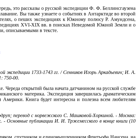
редь, это рассказы о русской экспедиции Ф. Ф. Беллинсгаузена
лавание. Вы также узнаете о событиях в Антарктиде во второй
телях, о пеших экспедициях к Южному полюсу Р. Амундсена,
кспедициях XVI-XIX вв. в поисках Неведомой Южной Земли и о
и, описываемыми в тексте.
й экспедиции 1733-1743 гг. / Сенников Игорь Аркадьевич; И. А.
1: 750-00.
е. Череда открытий была начата датчанином на русской службе
иканского материка. Экспедиция завершилась драматическим
м Америки. Книга будет интересна и полезна всем любителям
друп; перевод с норвежского С. Машковой-Хоркиной. - Москва:
ях. - Основные публикации И. И. Тржемесского в конце книги (10
моряком, спутником и единомышленником Фритьофа Нансена, на