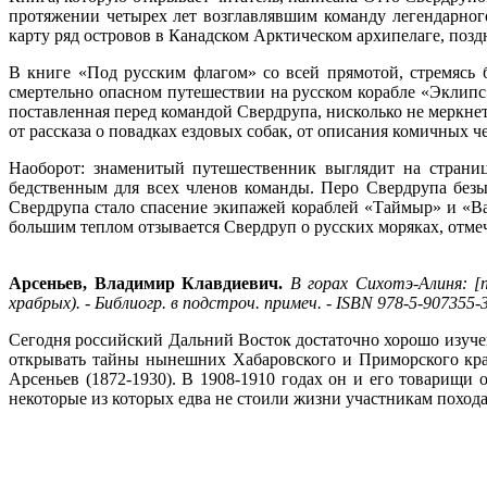
протяжении четырех лет возглавлявшим команду легендарног
карту ряд островов в Канадском Арктическом архипелаге, поз
В книге «Под русским флагом» со всей прямотой, стремясь 
смертельно опасном путешествии на русском корабле «Эклипс»
поставленная перед командой Свердрупа, нисколько не меркнет
от рассказа о повадках ездовых собак, от описания комичных 
Наоборот: знаменитый путешественник выглядит на страниц
бедственным для всех членов команды. Перо Свердрупа безы
Свердрупа стало спасение экипажей кораблей «Таймыр» и «В
большим теплом отзывается Свердруп о русских моряках, отме
Арсеньев, Владимир Клавдиевич.
В горах Сихотэ-Алиня: [п
храбрых). - Библиогр. в подстроч. примеч. - ISBN 978-5-907355-3
Сегодня российский Дальний Восток достаточно хорошо изучен
открывать тайны нынешних Хабаровского и Приморского краев
Арсеньев (1872-1930). В 1908-1910 годах он и его товарищи
некоторые из которых едва не стоили жизни участникам похода