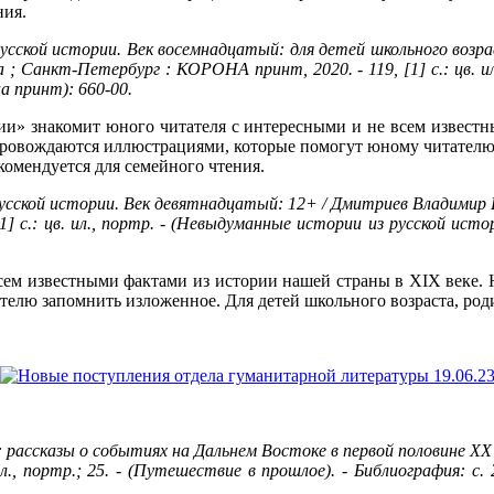
ния.
сской истории. Век восемнадцатый: для детей школьного возрас
; Санкт-Петербург : КОРОНА принт, 2020. - 119, [1] с.: цв. ил.
на принт): 660-00.
ии» знакомит юного читателя с интересными и не всем известн
опровождаются иллюстрациями, которые помогут юному читателю
комендуется для семейного чтения.
сской истории. Век девятнадцатый: 12+ / Дмитриев Владимир Ка
] с.: цв. ил., портр. - (Невыдуманные истории из русской истори
всем известными фактами из истории нашей страны в XIX веке. 
елю запомнить изложенное. Для детей школьного возраста, роди
рассказы о событиях на Дальнем Востоке в первой половине XX 
л., портр.; 25. - (Путешествие в прошлое). - Библиография: с. 2