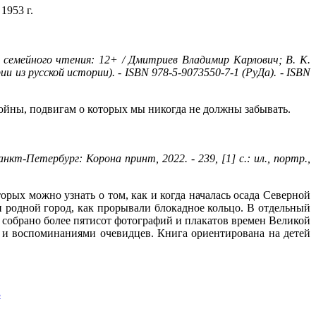
1953 г.
семейного чтения: 12+ / Дмитриев Владимир Карлович; В. К.
ии из русской истории). - ISBN 978-5-9073550-7-1 (РуДа). - ISBN
йны, подвигам о которых мы никогда не должны забывать.
анкт-Петербург: Корона принт, 2022. - 239, [1] с.: ил., портр.,
орых можно узнать о том, как и когда началась осада Северной
 родной город, как прорывали блокадное кольцо. В отдельный
м собрано более пятисот фотографий и плакатов времен Великой
 и воспоминаниями очевидцев. Книга ориентирована на детей