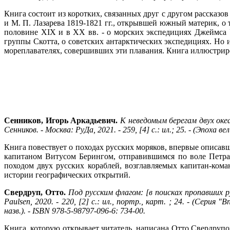
Книга состоит из коротких, связанных друг с другом рассказо
и М. П. Лазарева 1819-1821 гг., открывшей южный материк, о
половине XIX и в XX вв. - о морских экспедициях Джеймса
группы Скотта, о советских антарктических экспедициях. Но
мореплавателях, совершивших эти плавания. Книга иллюстриро
Сенников, Игорь Аркадьевич.
К неведомым берегам двух океа
Сенников. - Москва: РуДа, 2021. - 259, [4] с.: ил.; 25. - (Эпоха 
Книга повествует о походах русских моряков, впервые описав
капитаном Витусом Берингом, отправившимся по воле Петра
походом двух русских кораблей, возглавляемых капитан-ком
истории географических открытий.
Свердруп, Отто.
Под русским флагом: [в поисках пропавших 
Paulsen, 2020. - 220, [2] с.: ил., портр., карт. ; 24. - (Сер
назв.). - ISBN 978-5-98797-096-6: 734-00.
Книга, которую открывает читатель, написана Отто Свердруп