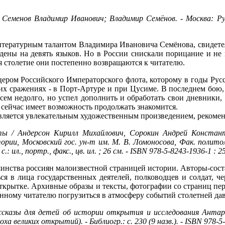
 Семенов Владимир Иванович; Владимир Семёнов. - Москва: РуДа,
итературным талантом Владимира Ивановича Семёнова, свидетел
дены на девять языков. Но в России снискали порицание и не п
тя столетие они постепенно возвращаются к читателю.
ером Российского Императорского флота, которому в годы Русс
их сражениях - в Порт-Артуре и при Цусиме. В последнем бою,
сем недолго, но успел дополнить и обработать свои дневники, 
 сейчас имеет возможность продолжать знакомится.
вляется увлекательным художественным произведением, рекомен
ы / Андерсон Кирилл Михайлович, Сорокин Андрей Константи
рии, Московский гос. ун-т им. М. В. Ломоносова, Фак. политолог
ил., портр., факс., цв. ил. ; 26 см. - ISBN 978-5-8243-1936-1 : 2
ьшинства россиян малоизвестной страницей истории. Авторы-соста
ся в лица государственных деятелей, полководцев и солдат, че
открытке. Архивные образы и тексты, фотографии со страниц пе
нному читателю погрузиться в атмосферу событий столетней да
сказы для детей об истории открытия и исследования Антаркт
(Эпоха великих открытий). - Библиогр.: с. 230 (9 назв.). - ISBN 978-