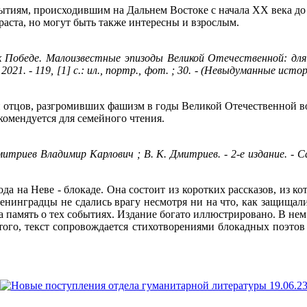
тиям, происходившим на Дальнем Востоке с начала ХХ века до 
раста, но могут быть также интересны и взрослым.
к Победе. Малоизвестные эпизоды Великой Отечественной: для 
1. - 119, [1] с.: ил., портр., фот. ; 30. - (Невыдуманные истор
 отцов, разгромивших фашизм в годы Великой Отечественной во
комендуется для семейного чтения.
Дмитриев Владимир Карлович ; В. К. Дмитриев. - 2-е издание. - С
а на Неве - блокаде. Она состоит из коротких рассказов, из кот
енинградцы не сдались врагу несмотря ни на что, как защищали
а память о тех событиях. Издание богато иллюстрировано. В не
того, текст сопровождается стихотворениями блокадных поэтов