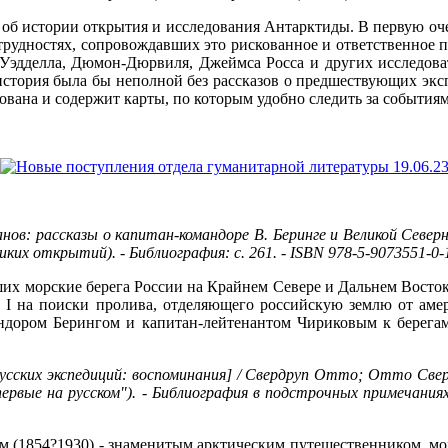
в об истории открытия и исследования Антарктиды. В первую оче
 трудностях, сопровождавших это рискованное и ответственное п
 Уэдделла, Дюмон-Дюрвиля, Джеймса Росса и других исследова
 история была бы неполной без рассказов о предшествующих э
вана и содержит карты, по которым удобно следить за событиям
нов: рассказы о капитан-командоре В. Беринге и Великой Северно
великих открытий). - Библиография: с. 261. - ISBN 978-5-9073551-0-
ших морские берега России на Крайнем Севере и Дальнем Восток
 I на поиски пролива, отделяющего российскую землю от амер
андором Берингом и капитан-лейтенантом Чириковым к берега
русских экспедиций: воспоминания] / Свердруп Отто; Отто Свер
ия "Впервые на русском"). - Библиография в подстрочных примечани
ом (1854?1930) - знаменитым арктическим путешественником, 