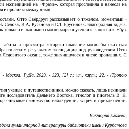
й экспедицией на «Фраме», которая проследила и нанесла на
 все проливы между ними.
остями, Отто Свердруп рассказывает о тяжелом, моментами -
Седова, В.А. Русанова и Г.Л. Брусилова. Благородная задача,
ак толково и экономно смогли моряки утеплить каюты и камбуз,
 заботы и присмотра которого плавание могло бы оказаться
Практическим результатом экспедиции под руководством Отто
 Ледовитого океана, тоже значившуюся в числе пропавших. С
 Москва: РуДа, 2023. - 323, [2] с.: ил., карт.; 22. - (Тропою
етия ученые и путешественники, можно сказать, лишь начинали
е исследователь Дальнего Востока, этнолог и писатель В. К.
втор описывает множество наблюдений, встреч и приключений,
Виктория Еголева,
тдела гуманитарной литературы библиотеки имени Курбатова