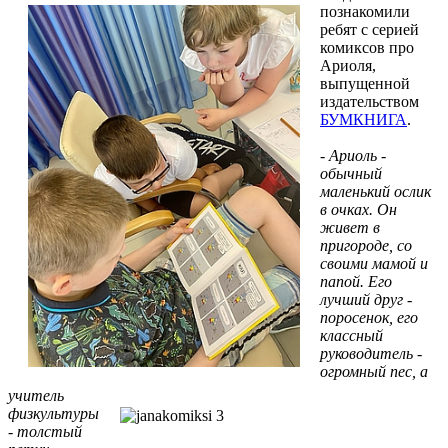
познакомили
ребят с серией
комиксов про
Ариоля,
выпущенной
издательством
БУМКНИГА
.
-
Ариоль -
обычный
маленький ослик
в очках. Он
живет в
пригороде, со
своими мамой и
папой. Его
лучший друг -
поросенок, его
классный
руководитель -
огромный пес, а
учитель
физкультуры
- толстый