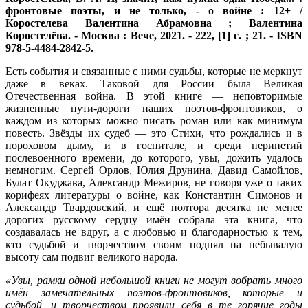
фронтовые поэты, и не только, - о войне : 12+ /
Коростелева Валентина Абрамовна ; Валентина
Коростелёва. - Москва : Вече, 2021. - 222, [1] с. ; 21. - ISBN
978-5-4484-2842-5.
Есть события и связанные с ними судьбы, которые не меркнут
даже в веках. Таковой для России была Великая
Отечественная война. В этой книге — неповторимые
жизненные пути-­дороги наших поэтов-­фронтовиков, о
каждом из которых можно писать роман или как минимум
повесть. Звёзды их судеб — это Стихи, что рождались и в
пороховом дыму, и в госпитале, и среди перипетий
послевоенного времени, до которого, увы, дожить удалось
немногим. Сергей Орлов, Юлия Друнина, Давид Самойлов,
Булат Окуджава, Александр Межиров, не говоря уже о таких
корифеях литературы о войне, как Константин Симонов и
Александр Твардовский, и ещё полтора десятка не менее
дорогих русскому сердцу имён собрала эта книга, что
создавалась не вдруг, а с любовью и благодарностью к тем,
кто судьбой и творчеством своим поднял на небывалую
высоту сам подвиг великого народа.
«Увы, рамки одной небольшой книги не могут вобрать много
имён замечательных поэтов-фронтовиков, которые и
судьбой, и творчеством проявили себя в те горячие годы