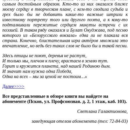
самым достойным образом. Кто-то из них оказался ближе
моему сердцу в творческом плане, с кем-то сводила судьба и
грех было бы не добавить какие-то важные штрихи к
известному портрету того или другого поэта, а к кому-то
подталкивали пережитые сердцем минуты встречи с их
поэзией. В таком ряду оказался и Булат Окуджава, под песню
которого из «Белорусского вокзала» едва ли не плакала вся
страна. Конечно, блистательная игра актёров множила это
впечатление, но ведь без таких слов не было бы и такой песни.
Здесь птицы не поют, деревья не растут,
И только мы, плечом к плечу, врастаем в землю тут.
Горит и кружится планета, над нашей Родиною дым.
И значит нам нужна одна Победа,
Одна на всех – мы за ценой не постоим…»
Далее>>>>
Все представленные в обзоре книги вы найдете на
абонементе (Псков, ул. Профсоюзная. д. 2, 1 этаж, каб. 103).
Светлана Галактионова,
заведующая отелом абонемента (тел: 72-84-03)