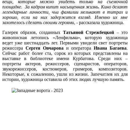
вещи, которые можно увидеть только на съемочной
площадке. За кадром кипит насыщенная жизнь. Кино делают
легендарные личности, чьи фамилии мелькают в титрах и
хорошо, если на них задержится взгляд. Именно их мне
захотелось сделать своими героями
, - рассказала художница.
Галерея образов, созданных
Татьяной Стрежбецкой
– это
живописная летопись «Ленфильма», которую художница
ведет уже шестнадцать лет. Первыми увидели свет портреты
режиссера
Сергея Овчарова
и оператора
Ивана Багаева
.
Сейчас работ более ста, сорок из которых представлены на
выставке в библиотеке имени Курбатова. Среди них –
портреты актеров, режиссеров, сценаристов, операторов,
звукорежиссеров, костюмеров, гримеров, композиторов.
Некоторые, к сожалению, ушли из жизни. Запечатлев их для
истории, художница оставила об этих людях лучшую память.