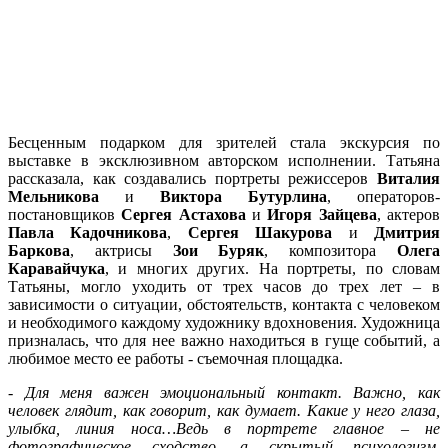
Бесценным подарком для зрителей стала экскурсия по
выставке в эксклюзивном авторском исполнении. Татьяна
рассказала, как создавались портреты режиссеров
Виталия
Мельникова
и
Виктора Бутурлина
, операторов-
постановщиков
Сергея Астахова
и
Игоря Зайцева
, актеров
Павла Кадочникова
,
Сергея Шакурова
и
Дмитрия
Баркова
, актрисы
Зои Буряк
, композитора
Олега
Каравайчука
, и многих других. На портреты, по словам
Татьяны, могло уходить от трех часов до трех лет – в
зависимости о ситуации, обстоятельств, контакта с человеком
и необходимого каждому художнику вдохновения. Художница
призналась, что для нее важно находиться в гуще событий, а
любимое место ее работы - съемочная площадка.
-
Для меня важен эмоциональный контакт. Важно, как
человек глядит, как говорит, как думает. Какие у него глаза,
улыбка, линия носа…Ведь в портрете главное – не
фотографическое сходство, а скрытый психологизм,