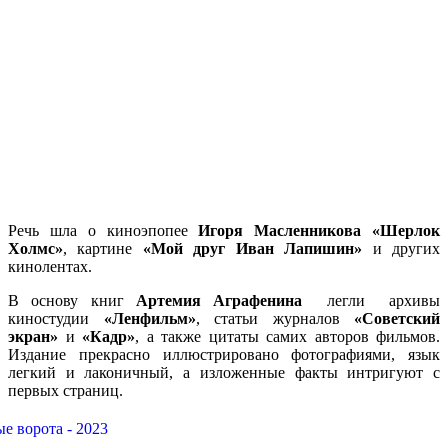
Речь шла о киноэпопее
Игоря Масленникова «Шерлок
Холмс»
, картине
«Мой друг Иван Лапишин»
и других
кинолентах.
В основу книг
Артемия Аграфенина
легли архивы
киностудии
«Ленфильм»
, статьи журналов
«Советский
экран»
и
«Кадр»
, а также цитаты самих авторов фильмов.
Издание прекрасно иллюстрировано фотографиями, язык
легкий и лаконичный, а изложенные факты интригуют с
первых страниц.