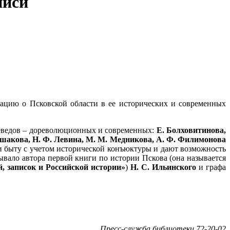
писи
ацию о Псковской области в ее исторических и современных
аеведов – дореволюционных и современных:
Е. Болховитинова,
. Ушакова, Н. Ф. Левина, М. М. Медникова, А. Ф. Филимонова
и быту с учетом исторической конъюктуры и дают возможность
ывало автора первой книги по истории Пскова (она называется
й, записок и Российской истории»
)
Н. С. Ильинского
и графа
Пресс-служба библиотеки 72-20-02