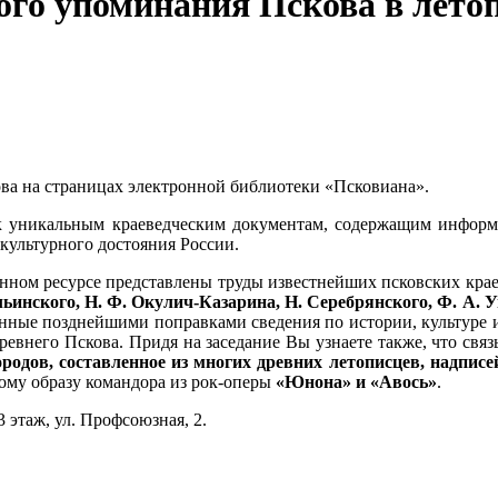
ого упоминания Пскова в лето
ова на страницах электронной библиотеки «Псковиана».
 к уникальным краеведческим документам, содержащим информ
 культурного достояния России.
ронном ресурсе представлены труды известнейших псковских кр
 Ильинского, Н. Ф. Окулич-Казарина, Н. Серебрянского, Ф. А
нные позднейшими поправками сведения по истории, культуре 
ревнего Пскова. Придя на заседание Вы узнаете также, что связ
родов, составленное из многих древних летописцев, надписе
кому образу командора из рок-оперы
«Юнона» и «Авось»
.
 этаж, ул. Профсоюзная, 2.