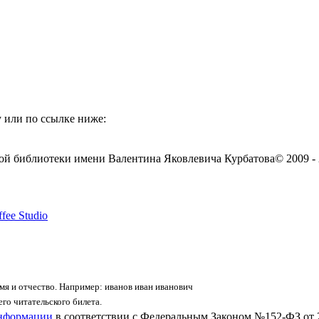
 или по ссылке ниже:
ой библиотеки имени Валентина Яковлевича Курбатова
© 2009 -
fee Studio
я и отчество. Например: иванов иван иванович
го читательского билета.
информации
в соответствии с Федеральным Законом №152-ФЗ от 