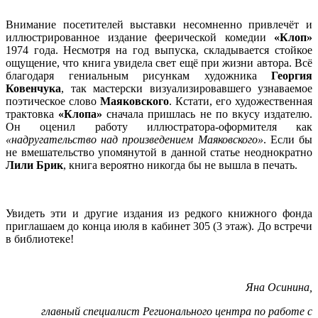
Внимание посетителей выставки несомненно привлечёт и
иллюстрированное издание феерической комедии
«Клоп»
1974 года. Несмотря на год выпуска, складывается стойкое
ощущение, что книга увидела свет ещё при жизни автора. Всё
благодаря гениальным рисункам художника
Георгия
Ковенчука
, так мастерски визуализировавшего узнаваемое
поэтическое слово
Маяковского
. Кстати, его художественная
трактовка
«Клопа»
сначала пришлась не по вкусу издателю.
Он оценил работу иллюстратора-оформителя как
«надругательство над произведением Маяковского»
. Если бы
не вмешательство упомянутой в данной статье неоднократно
Лили Брик
, книга вероятно никогда бы не вышла в печать.
Увидеть эти и другие издания из редкого книжного фонда
приглашаем до конца июля в кабинет 305 (3 этаж). До встречи
в библиотеке!
Яна Осинина,
главный специалист Регионального центра по работе с