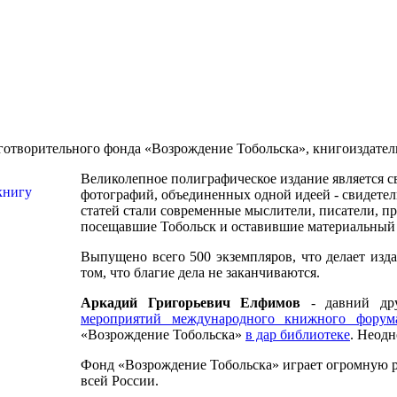
готворительного фонда «Возрождение Тобольска», книгоиздател
Великолепное полиграфическое издание является св
фотографий, объединенных одной идеей - свидетел
статей стали современные мыслители, писатели, пр
посещавшие Тобольск и оставившие материальный 
Выпущено всего 500 экземпляров, что делает издан
том, что благие дела не заканчиваются.
Аркадий Григорьевич Елфимов
- давний дру
мероприятий международного книжного форум
«Возрождение Тобольска»
в дар библиотеке
. Неод
Фонд «Возрождение Тобольска» играет огромную ро
всей России.