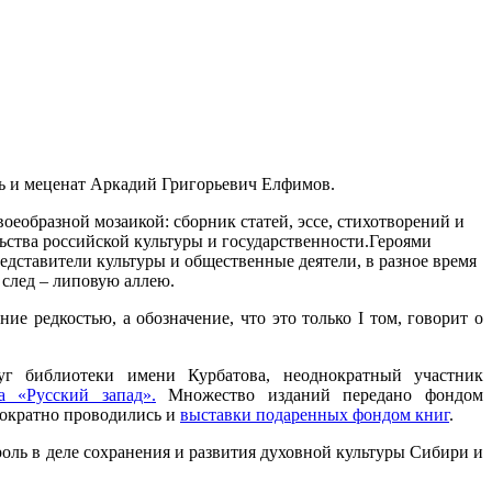
ь и меценат Аркадий Григорьевич Елфимов.
оеобразной мозаикой: сборник статей, эссе, стихотворений и
ьства российской культуры и государственности.
Героями
едставители культуры и общественные деятели, в разное время
след – липовую аллею.
ие редкостью, а обозначение, что это только I том, говорит о
г библиотеки имени Курбатова, неоднократный участник
а «Русский запад»
.
Множество изданий передано фондом
нократно проводились и
выставки подаренных фондом книг
.
ль в деле сохранения и развития духовной культуры Сибири и