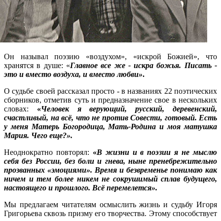
Он называл поэзию «воздухом», «искрой Божией», что
хранятся в душе: «
Главное все же - искра божья. Писать -
это и вместо воздуха, и вместо любви»
.
О судьбе своей рассказал просто - в названиях 22 поэтических
сборников, отметив суть и предназначение свое в нескольких
словах:
«
Человек я верующий, русский, деревенский,
счастливый, на всё, что не против Совести, готовый. Есть
у меня Матерь Богородица, Мать-Родина и моя матушка
Мария. Чего еще?».
Неоднократно повторял:
«
В жизни и в поэзии я не мыслю
себя без России, без боли и гнева, ныне пренебрежительно
прозванных «эмоциями». Время и безвременье понимаю как
ничем и тем более никем не сокрушимый сплав будущего,
настоящего и прошлого. Всё перемелется».
Мы предлагаем читателям осмыслить жизнь и судьбу Игоря
Григорьева сквозь призму его творчества. Этому способствует