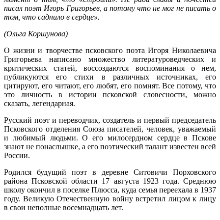
писал поэт Игорь Григорьев, а потому что не мог не писать о
том, что саднило в сердце».
(Ольга Коршунова)
О жизни и творчестве псковского поэта Игоря Николаевича
Григорьева написано множество литературоведческих и
критических статей, воссоздаются воспоминания о нем,
публикуются его стихи в различных источниках, его
цитируют, его читают, его любят, его помнят. Все потому, что
это личность в истории псковской словесности, можно
сказать, легендарная.
Русский поэт и переводчик, создатель и первый председатель
Псковского отделения Союза писателей, человек, уважаемый
и любимый людьми. О его милосердном сердце в Пскове
знают не понаслышке, а его поэтический талант известен всей
России.
Родился будущий поэт в деревне Ситовичи Порховского
района Псковской области 17 августа 1923 года. Среднюю
школу окончил в поселке Плюсса, куда семья переехала в 1937
году. Великую Отечественную войну встретил лицом к лицу
в свои неполные восемнадцать лет.