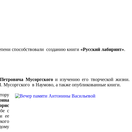
тепени способствовали созданию книги
«Русский лабиринт»
.
 Петровича Мусоргского
и изучению его творческой жизни.
П. Мусоргского в Наумово, а также опубликованные книги.
итору
рина
орис
бе с
и ее
кого
дому