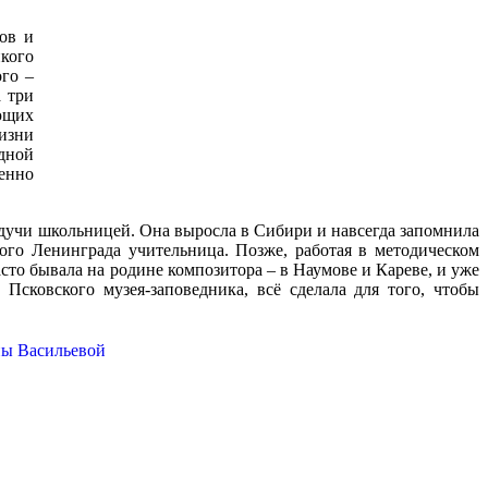
ов и
кого
го –
 три
ющих
изни
дной
женно
удучи школьницей. Она выросла в Сибири и навсегда запомнила
ого Ленинграда учительница. Позже, работая в методическом
то бывала на родине композитора – в Наумове и Кареве, и уже
 Псковского музея-заповедника, всё сделала для того, чтобы