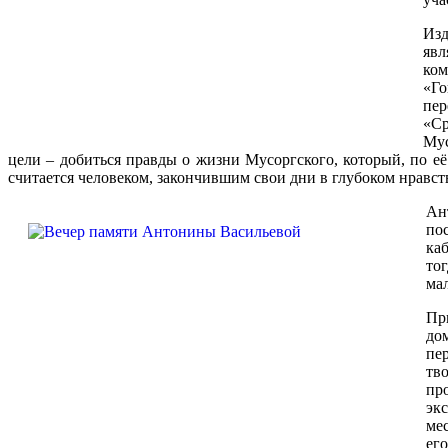
Изд
яв
ком
«Го
пе
«С
Мус
цели – добиться правды о жизни Мусоргского, который, по е
считается человеком, закончившим свои дни в глубоком нравс
Ан
по
ка
то
ма
Пр
до
пе
т
пр
эк
ме
ег