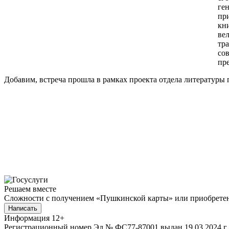
ге
пр
кн
ве
т
со
пр
Добавим, встреча прошла в рамках проекта отдела литературы 
Решаем вместе
Сложности с получением «Пушкинской карты» или приобретени
Написать
Информация
12+
Регистрационный номер Эл № ФС77-87001 выдан 19.03.2024 г.