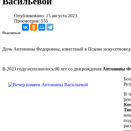
Васильевой
Опубликовано: 15 августа 2023
Просмотров: 555
Поделиться:
Дочь Антонины Федоровны, известный в Пскове искусствовед 
В 2023 году исполнилось 90 лет со дня рождения
Антонины Фе
Бол
Рез
В п
ре
Кон
Ти
ни
под
рас
уча