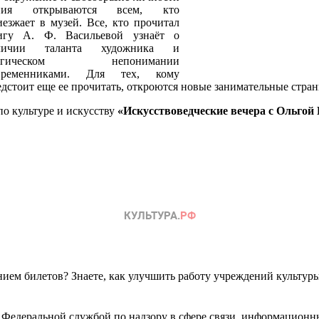
ния открываются всем, кто
иезжает в музей. Все, кто прочитал
игу А. Ф. Васильевой узнаёт о
личии таланта художника и
рагическом непонимании
временниками. Для тех, кому
едстоит еще ее прочитать, откроются новые занимательные стра
по культуре и искусству
«Искусствоведческие вечера с Ольгой
ем билетов? Знаете, как улучшить работу учреждений культур
 Федеральной службой по надзору в сфере связи, информационн