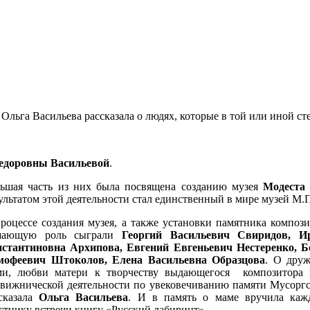
Ольга Васильева рассказала о людях, которые в той или иной с
доровны Васильевой
.
ьшая часть из них была посвящена созданию музея
Модеста
ультатом этой деятельности стал единственный в мире музей М.
роцессе создания музея, а также установки памятника композ
шающую роль сыграли
Георгий Васильевич Свиридов, И
стантиновна Архипова, Евгений Евгеньевич Нестеренко, Б
мофеевич Штоколов, Елена Васильевна Образцова
. О друж
ми, любви матери к творчеству выдающегося композитора 
вижнической деятельности по увековечиванию памяти Мусоргс
сказала
Ольга Васильева
. И в память о маме вручила каж
стнику встречи книгу «Русский лабиринт».