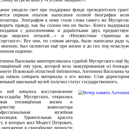
ание увидело свет при поддержке фонде президентских грант
ляется первым опытом написания полной биографии вели
позитора. Эпиграфом к нему стали слова самого же Мусоргско
ворить правду, как бы солона она ни была». Книга выдержала
реиздания с дополнениями и доработками двух предшеству
реди мирских печалей…» и «Неизвестные страницы ж
оргского». Все они, по словам автора, были написаны ради о
ё мнению, был оклеветан ещё при жизни и до сих пор незаслу
твенном падении.
тонина Васильева заинтересовалась судьбой Мусоргского ещё б
свящённый ему урок, которой вела эвакуированная из блокадн
бинете Псковской областной библиотеки, Антонина Васильева час
гда начала собирать материалы о его жизни. Став директором
ленький школьный музей получил статус государственного.
и ней началось восстановление
ма-усадьбы Мусоргских, открылась
рвая посвящённая жизни и
ворчеству композитора
офессиональная музейная
спозиция. Удивительная красота
ст, в которых жил Модест Петрович,
о окружение и своеобразие личности