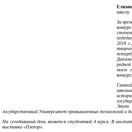
Елиза
школу
За вре
конкур
степен
победи
2018 г
творче
петербу
Диплом
родной
моем г
конкур
Главно
школьн
истор
госуда
Этот д
государственный Университет промышленных технологий и диз
На сегодняшний день является студенткой 4 курса. В инстит
выставки «Пленэр».