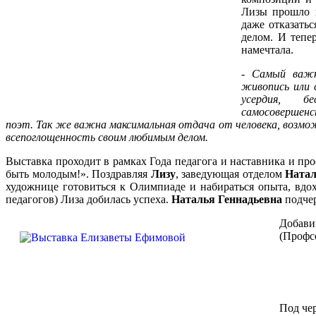
Лизы прошло в
даже отказатьс
делом. И тепер
намечтала.
-
Самый важн
живопись или 
усердия, 
самосовершенс
поэт. Так же важна максимальная отдача от человека, возмо
всепоглощенность своим любимым делом.
Выставка проходит в рамках Года педагога и наставника и про
быть молодым!». Поздравляя
Лизу
, заведующая отделом
Ната
художнице готовиться к Олимпиаде и набираться опыта, вдо
педагогов) Лиза добилась успеха.
Наталья Геннадьевна
подчер
Добави
(Профсо
Под че