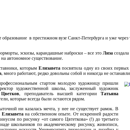
т образование в престижном вузе Санкт-Петербурга и уже через
юрморты, эскизы, карандашные наброски – все это
Лиза
создала 
ют на автономное существование.
ставники, которым
Елизавета
посвятила одну из своих первых 
а
, много работают, редко довольны собой и никогда не остана
рофессиональным стартом молодую художницу пришли
иректор художественной школы, заслуженный художник
 Цветков
, преподаватель высшей категории
Татьяна
ели, которые всегда были остаются рядом.
точной ни казалась мечта, у нее не существует рамок. В
ь
Елизавета
на собственном опыте. От искренней радости
минусом по рисунку «от самого Цвтеткова» (!) до третьего
иаде школьников по академическому рисунку, живописи,
истории искусств Университета технологии и дизайна у