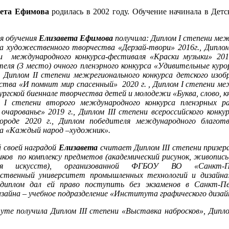
вета Ефимова
родилась в 2002 году. Обучение начинала в Дет
.
мя обучения
Елизавета Ефимова
получила: Диплом I степени ме
са художественного творчества «Дерзай-твори» 2016г., Диплом
и международного конкурса-фестиваля «Краски музыки» 2018
теля (3 место) очного пленэрного конкурса «Удивительные кур
., Диплом II степени межрегионального конкурса детского изоб
ства «И помнит мир спасенный» 2020 г. , Диплом I степени м
ргской биеннале творчества детей и молодежи «Буква, слово, кн
 I степени второго международного конкурса пленэрных р
 очарованье» 2019 г., Диплом III степени всероссийского конку
ороде 2020 г., Диплом победителя международного благотв
са «Каждый народ –художник».
й своей наградой
Елизавета
считает Диплом III степени призе
иков по комплексу предметов (академический рисунок, живопись,
ия искусств), организованной ФГБОУ ВО «Санкт-Пе
рственный университет промышленных технологий и дизайна
иплом дал ей право поступить без экзаменов в Санкт-Пе
айна – учебное подразделение «Института графического дизай
уте получила Диплом III степени «Выставка набросков», Дипло