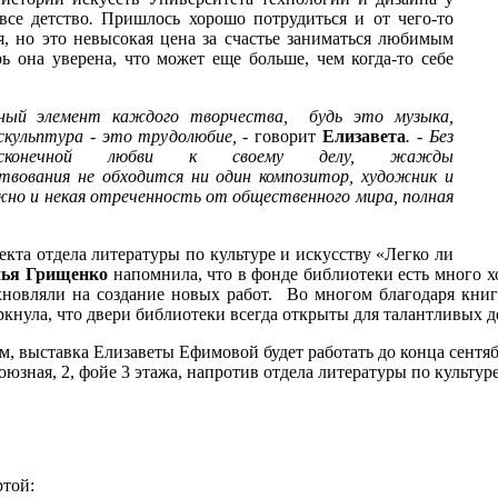
се детство
.
Пришлось хорошо потрудиться и от чего-то
я, но это невысокая цена за счастье заниматься любимым
ь она уверена, что может еще больше, чем когда-то себе
ый элемент каждого творчества, будь это музыка,
скульптура - это трудолюбие, -
говорит
Елизавета
. - Без
бесконечной любви к своему делу, жажды
твования не обходится ни один композитор, художник и
жно и некая отреченность от общественного мира, полная
екта отдела литературы по культуре и искусству «Легко ли
лья Грищенко
напомнила, что в фонде библиотеки есть много 
хновляли на создание новых работ. Во многом благодаря книг
кнула, что двери библиотеки всегда открыты для талантливых д
м, выставка Елизаветы Ефимовой будет работать до конца сентяб
юзная, 2, фойе 3 этажа, напротив отдела литературы по культур
ртой: