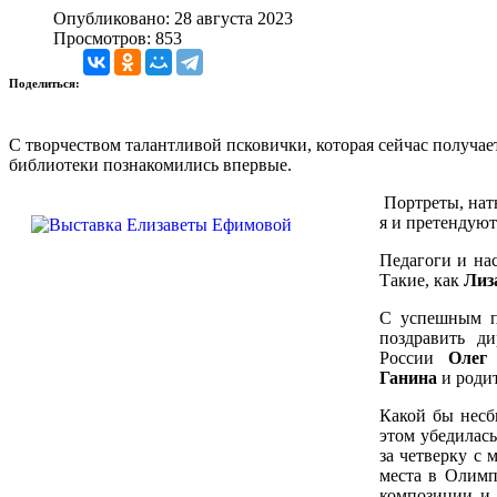
Опубликовано: 28 августа 2023
Просмотров: 853
Поделиться:
С творчеством талантливой псковички, которая сейчас получае
библиотеки познакомились впервые.
Портреты, нат
я и претенду
Педагоги и на
Такие, как
Лиз
С успешным п
поздравить д
России
Олег
Ганина
и родит
Какой бы несбы
этом убедилас
за четверку с 
места в Олимп
композиции и 