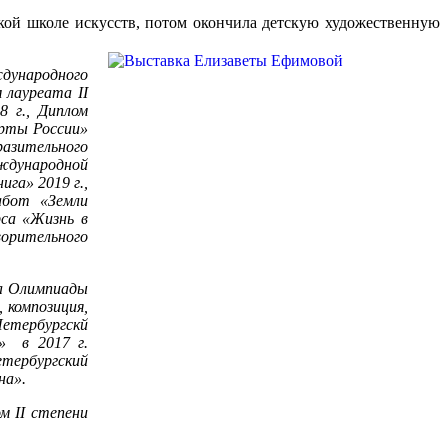
ской школе искусств, потом окончила детскую художественную
ждународного
 лауреата II
 г., Диплом
орты России»
разительного
еждународной
ига» 2019 г.,
абот «Земли
рса «Жизнь в
орительного
ра Олимпиады
 композиция,
тербургскй
» в 2017 г.
тербургский
на».
м II степени