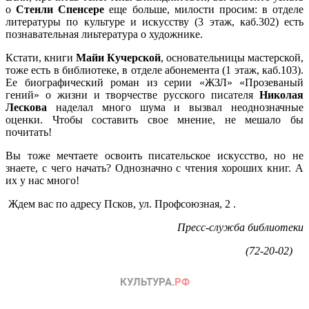
о
Стенли Спенсере
еще больше, милости просим: в отделе
литературы по культуре и искусству (3 этаж, каб.302) есть
познавательная лиьтература о художнике.
Кстати, книги
Майи Кучерской
, основательницы мастерской,
тоже есть в библиотеке, в отделе абонемента (1 этаж, каб.103).
Ее биографический роман из серии «ЖЗЛ» «Прозеваный
гений» о жизни и творчестве русского писателя
Николая
Лескова
наделал много шума и вызвал неоднозначные
оценки. Чтобы составить свое мнение, не мешало бы
почитать!
Вы тоже мечтаете освоить писательское искусство, но не
знаете, с чего начать? Однозначно с чтения хороших книг. А
их у нас много!
Ждем вас по адресу Псков, ул. Профсоюзная, 2 .
Пресс-служба библиотеки
(72-20-02)