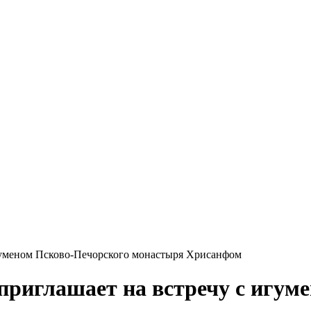
игуменом Псково-Печорского монастыря Хрисанфом
приглашает на встречу с игум