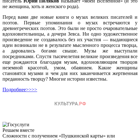
писатель
Юрий Поляков
называет «моей Вселенной» (и это
не женщина, хоть и женского рода).
Перед вами две новые книги о музах великих писателей и
поэтов. Первые упоминания о музах встречаются у
древнегреческих поэтов. Это были не просто очаровательные
вдохновительницы, а дочери Зевса. Ни одно художественное
произведение не создавалось без их участия — выдающиеся
идеи возникали не в результате мысленного процесса творца,
а даровались богами свыше. Музы же выступали
посредниками. Спустя тысячелетия великие произведения все
еще рождаются благодаря музам, вдохновляющим творцов
неземной красотой, умом, обаянием. Какие женщины
становятся музами и чем для них заканчивается жертвенная
преданность творцу? Многие истории известны.
Подробнее>>>>
Решаем вместе
Сложности с получением «Пушкинской карты» или