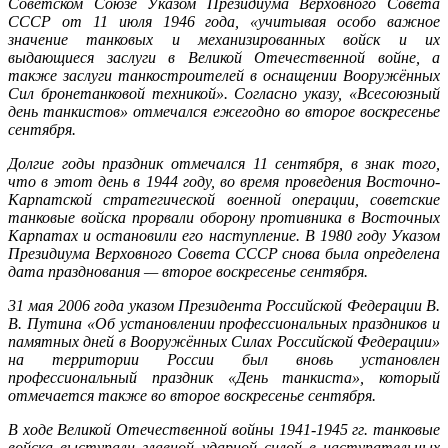
Советском Союзе Указом Президиума Верховного Совета
СССР от 11 июля 1946 года, «учитывая особо важное
значение танковых и механизированных войск и их
выдающиеся заслуги в Великой Отечественной войне, а
также заслуги танкостроителей в оснащении Вооружённых
Сил бронетанковой техникой». Согласно указу, «Всесоюзный
день танкистов» отмечался ежегодно во второе воскресенье
сентября.
Долгие годы праздник отмечался 11 сентября, в знак того,
что в этот день в 1944 году, во время проведения Восточно-
Карпатской стратегической военной операции, советские
танковые войска прорвали оборону противника в Восточных
Карпатах и остановили его наступление. В 1980 году Указом
Президиума Верховного Совета СССР снова была определена
дата празднования — второе воскресенье сентября.
31 мая 2006 года указом Президента Российской Федерации В.
В. Путина «Об установлении профессиональных праздников и
памятных дней в Вооружённых Силах Российской Федерации»
на территории России был вновь установлен
профессиональный праздник «День танкиста», который
отмечается также во второе воскресенье сентября.
В ходе Великой Отечественной войны 1941-1945 гг. танковые
войска выступали главной ударной силой в наступательных