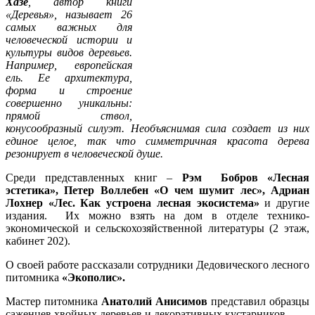
Хазе
, автор книги
«Деревья», называет 26
самых важных для
человеческой истории и
культуры видов деревьев.
Например, европейская
ель. Ее архитектура,
форма и строение
совершенно уникальны:
прямой ствол,
конусообразный силуэт. Необъяснимая сила создает из них
единое целое, так что симметричная красота дерева
резонирует в человеческой душе.
Среди представленных книг –
Рэм Бобров «Лесная
эстетика»,
Петер Воллебен «О чем шумит лес»,
Адриан
Лохнер «Лес. Как устроена лесная экосистема»
и другие
издания. Их можно взять на дом в отделе технико-
экономической и сельскохозяйственной литературы (2 этаж,
кабинет 202).
О своей работе рассказали сотрудники Дедовического лесного
питомника
«Экополис».
Мастер питомника
Анатолий Анисимов
представил образцы
саженцев хвойных деревьев и декоративных кустарников.