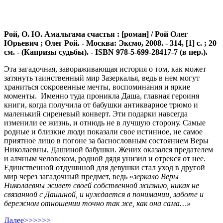
Рой, О. Ю. Амальгама счастья : [роман] / Рой Олег
Юрьевич ; Олег Рой. - Москва: Эк
смо, 2008. - 314, [1] с. ; 20
см. - (Капризы судьбы). - ISBN 978-5-699-28417-7 (в пер.).
Эта загадочная, завораживающая история о том, как может
затянуть таинственный мир Зазеркалья, ведь в нем могут
храниться сокровенные мечты, воспоминания и яркие
моменты. Именно туда проникла Даша, главная героиня
книги, когда получила от бабушки антикварное трюмо и
маленький сиреневый конверт. Эти подарки навсегда
изменили ее жизнь, и отнюдь не в лучшую сторону. Самые
родные и близкие люди показали свое истинное, не самое
приятное лицо в погоне за баснословным состоянием Веры
Николаевны, Дашиной бабушки. Жених оказался предателем
и алчным человеком, родной дядя унизил и отрекся от нее.
Единственной отдушиной для девушки стал уход в другой
мир через загадочный предмет, ведь «
зеркало Веры
Николаевны живет своей собственной жизнью, никак не
связанной с Дашиной, и нуждается в понимании, заботе и
бережном отношении точно так же, как она сама…»
Далее>>>>>>