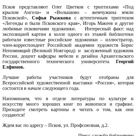
Псков представляют Олег Цветков с триптихами «Под
крылом Ангела» и «Волышово – жемчужина земли
Псковской»,
Софья Рыжкова
с аутентичным триптихом
«Легенды и были Псковского края», Игорь Макеев и другие
любимые псковичами художники. Интересный факт: над
экспозицией картин в холле одного из этажей библиотеки
работали известные российские художники – иллюстратор,
член-корреспондент Российской академии художеств Борис
Непомнящий (Великий Новгород) и заслуженный художник
России, доцент кафедры мебели и дизайна Архангельского
государственного технического университета
Георгий
Елфимов.
Лучшие работы участников будут отобраны для
Всероссийской художественной выставки «Россия», которая
состоится в начале следующего года.
Напоминаем, что в отделе литературы по культуре и
искусству много хороших книг по живописи и графике.
Приходите смотреть картины и читать о том, как они
создаются!
Ждем вас по адресу – Псков, ул. Профсоюзная, д.2.
Пресс-служба библиотеки