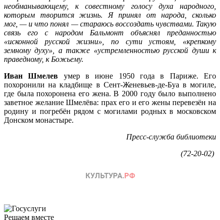
необманывающему, к совестному голосу духа народного,
которым творится жизнь. Я принял от народа, сколько
мог, — и что понял — стараюсь воссоздать чувствами. Такую
связь его с народом Бальмонт объяснял преданностью
«исконной русской жизни», по сути устоям, «крепкому
земному духу», а также «устремленностью русской души к
праведному, к Божьему.
Иван Шмелев
умер в июне 1950 года в Париже. Его
похоронили на кладбище в Сент-Женевьев-де-Буа в могиле,
где была похоронена его жена. В 2000 году было выполнено
заветное желание Шмелёва: прах его и его жены перевезён на
родину и погребён рядом с могилами родных в московском
Донском монастыре.
Пресс-служба библиотеки
(72-20-02)
Решаем вместе