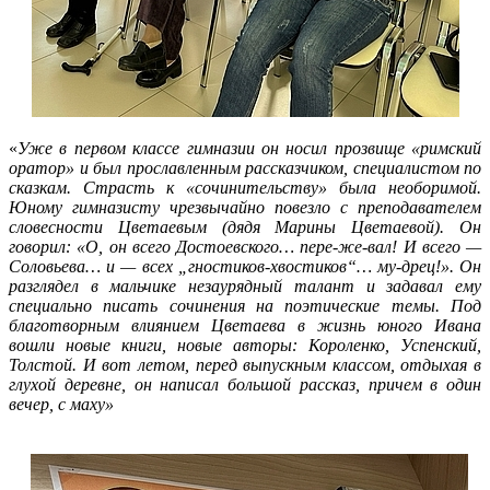
«
Уже в первом классе гимназии он носил прозвище «римский
оратор» и был прославленным рассказчиком, специалистом по
сказкам. Страсть к «сочинительству» была необоримой.
Юному гимназисту чрезвычайно повезло с преподавателем
словесности Цветаевым (дядя Марины Цветаевой). Он
говорил: «О, он всего Достоевского… пере-же-вал! И всего —
Соловьева… и — всех „гностиков-хвостиков“… му-дрец!». Он
разглядел в мальчике незаурядный талант и задавал ему
специально писать сочинения на поэтические темы. Под
благотворным влиянием Цветаева в жизнь юного Ивана
вошли новые книги, новые авторы: Короленко, Успенский,
Толстой. И вот летом, перед выпускным классом, отдыхая в
глухой деревне, он написал большой рассказ, причем в один
вечер, с маху»