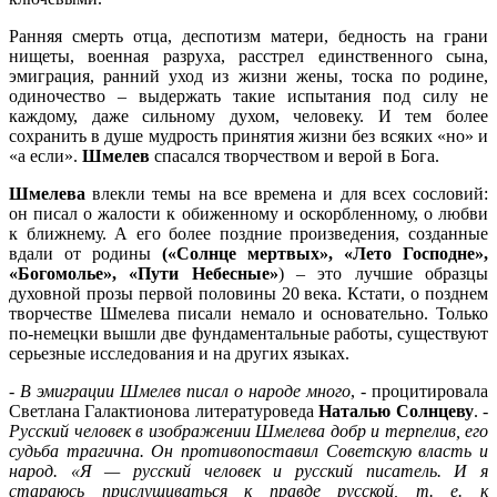
Ранняя смерть отца, деспотизм матери, бедность на грани
нищеты, военная разруха, расстрел единственного сына,
эмиграция, ранний уход из жизни жены, тоска по родине,
одиночество – выдержать такие испытания под силу не
каждому, даже сильному духом, человеку. И тем более
сохранить в душе мудрость принятия жизни без всяких «но» и
«а если».
Шмелев
спасался творчеством и верой в Бога.
Шмелева
влекли темы на все времена и для всех сословий:
он писал о жалости к обиженному и оскорбленному, о любви
к ближнему. А его более поздние произведения, созданные
вдали от родины
(«Солнце мертвых», «Лето Господне»,
«Богомолье», «Пути Небесные»
) – это лучшие образцы
духовной прозы первой половины 20 века. Кстати, о позднем
творчестве Шмелева писали немало и основательно. Только
по-немецки вышли две фундаментальные работы, существуют
серьезные исследования и на других языках.
-
В эмиграции Шмелев писал о народе много
, - процитировала
Светлана Галактионова литературоведа
Наталью Солнцеву
. -
Русский человек в изображении Шмелева добр и терпелив, его
судьба трагична. Он противопоставил Советскую власть и
народ. «Я — русский человек и русский писатель. И я
стараюсь прислушиваться к правде русской, т. е. к