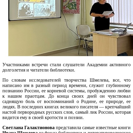
Участниками встречи стали слушатели Академии активного
долголетия и читатели библиотеки.
По словам исследователей творчества Шмелева, все, что
написано им в разный период времени, служит глубинному
познанию России, ее корневой системы, пробуждению любви
к нашим праотцам. До конца своих дней он чувствовал
саднящую боль от воспоминаний о Родине, ее природе, ее
людях. В последних книгах великого писателя — крепчайший
настой первородных русских слов, самый лик России, которая
видится ему в своей кротости и поэзии.
Светлана Галактионова
представила самые известные книги
Ивана Шмелева
из фонда библиотеки и литературоведческие