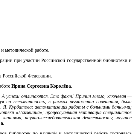
 и методической работе.
ации при участии Российской государственной библиотеки и
ов Российской Федерации.
работе
Ирина Сергеевна Королёва
.
а. А успехи отличаются. Это факт! Причин много, ключевая —
уя на всеохватность, в рамках регламента совещания, были
. Я. Курбатова: автоматизация работы с большими данными;
иотеки «Псковиана»; процессуальная мотивация специалистов
 знаниями, научно–исследовательская деятельность; научное
ва
.
ров библиотек по научной и методической работе состоялась