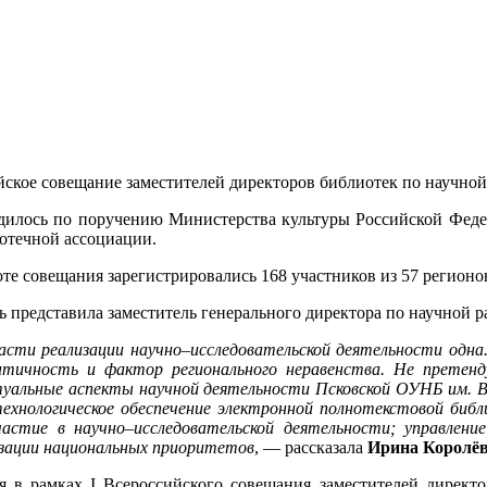
йское совещание заместителей директоров библиотек по научной
илось по поручению Министерства культуры Российской Федер
отечной ассоциации.
оте совещания зарегистрировались 168 участников из 57 регион
ь представила заместитель генерального директора по научной 
ласти реализации научно–исследовательской деятельности одн
нтичность и фактор регионального неравенства. Не претенд
уальные аспекты научной деятельности Псковской ОУНБ им. В
ехнологическое обеспечение электронной полнотекстовой библ
астие в научно–исследовательской деятельности; управление
изации национальных приоритетов
, — рассказала
Ирина Королё
я в рамках I Всероссийского совещания заместителей директо