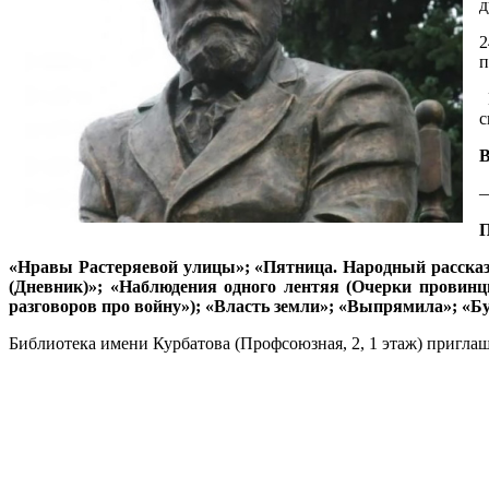
д
2
п
В
с
В
—
П
«Нравы Растеряевой улицы»; «Пятница. Народный рассказ
(Дневник)»; «Наблюдения одного лентяя (Очерки провинц
разговоров про войну»); «Власть земли»; «Выпрямила»; «
Библиотека имени Курбатова (Профсоюзная, 2, 1 этаж) пригла