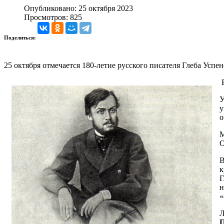
Опубликовано: 25 октября 2023
Просмотров: 825
Поделиться:
25 октября отмечается 180-летие русского писателя Глеба Успе
У
у
о
М
О
В
к
Г
н
«
Л
П