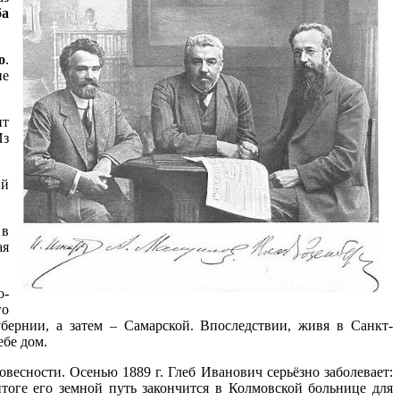
ба
о
.
ие
ит
Из
ий
 в
ая
о-
го
убернии, а затем – Самарской. Впоследствии, живя в Санкт-
ебе дом.
весности. Осенью 1889 г. Глеб Иванович серьёзно заболевает:
тоге его земной путь закончится в Колмовской больнице для