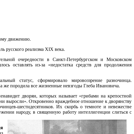
скому движению.
ь русского реализма XIX века.
ельной очередности в Санкт-Петербургском и Московском
лось оставлять из-за «недостатка средств для продолжения
льный статус, сформировало мировоззрение разночинца.
на же породила все жизненные невзгоды Глеба Ивановича.
ненавидит дворян, которых называет «грибами на крепостной
 они выросли». Откровенно враждебное отношение к дворянству
очинцев-шестидесятников. Их скорбь о темноте и невежестве
ужении народу, в священную работу интеллигенции слиться с
ая
аз