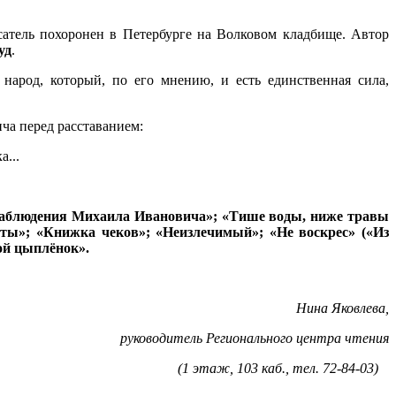
сатель похоронен в Петербурге на Волковом кладбище. Автор
уд
.
народ, который, по его мнению, и есть единственная сила,
ча перед расставанием:
а...
«Наблюдения Михаила Ивановича»; «Тише воды, ниже травы
оты»; «Книжка чеков»; «Неизлечимый»; «Не воскрес» («Из
ой цыплёнок».
Нина Яковлева,
руководитель Регионального центра чтения
(1 этаж, 103 каб., тел. 72-84-03)