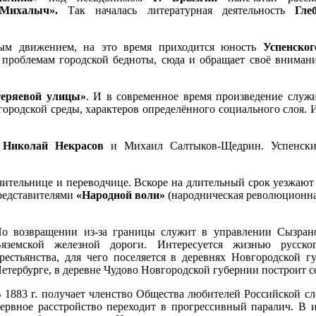
«Михалыч».
Так началась литературная деятельность
Гле
ным движением, на это время приходится юность
Успенског
 проблемам городской бедноты, сюда и обращает своё вниман
еряевой улицы»
. И в современное время произведение служ
ородской среды, характеров определённого социального слоя. 
т
Николай Некрасов
и Михаил Салтыков-Щедрин. Успенск
учительнице и переводчице. Вскоре на длительный срок уезжают
представителями
«Народной воли»
(народническая революционн
о возвращении из-за границы служит в управлении Сызран
яземской железной дороги. Интересуется жизнью русско
рестьянства, для чего поселяется в деревнях Новгородской г
етербурге, в деревне Чудово Новгородской губернии построит с
 1883 г. получает членство Общества любителей Российской сло
ервное расстройство переходит в прогрессивный паралич. В и