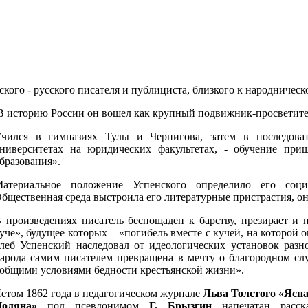
нского - русского писателя и публициста, близкого к народниче
В историю России он вошел как крупный подвижник-просветител
чился в гимназиях Тулы и Чернигова, затем в последоват
ниверситетах на юридических факультетах, - обучение приш
бразования».
атериальное положение Успенского определило его социа
бщественная среда выстроила его литературные пристрастия, о
 произведениях писатель беспощаден к барству, презирает и 
уче», будущее которых – «погибель вместе с кучей, на которой
леб Успенский наследовал от идеологических установок разн
арода самим писателем превращена в мечту о благородном сл
общими условиями бедности крестьянской жизни».
етом 1862 года в педагогическом журнале
Льва Толстого
«Ясн
оляна»
под псевдонимом
Г. Брызгин
напечатан расск