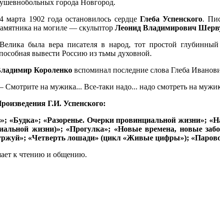
ушевнобольных города Новгород.
4 марта 1902 года остановилось сердце
Глеба Успенского
. Пи
амятника на могиле — скульптор
Леонид Владимирович Шерв
елика была вера писателя в народ, тот простой глубинный 
пособная вывести Россию из тьмы духовной.
ладимир Короленко
вспоминал последние слова Глеба Иванови
 Смотрите на мужика... Все-таки надо... надо смотреть на мужик
роизведения Г.И. Успенского:
»; «Будка»; «Разоренье. Очерки провинциальной жизни»; 
иальной жизни)»; «Прогулка»; «Новые времена, новые заб
Буржуй»; «Четверть лошади» (цикл «Живые цифры»); «Паров
шает к чтению и общению.