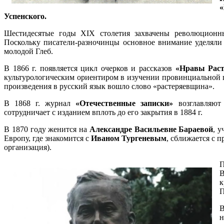
Успенского.
Шестидесятые годы XIX столетия захвачены революцион
Поскольку писатели-разночинцы основное внимание уделяли
молодой Глеб.
В 1866 г. появляется цикл очерков и рассказов
«Нравы Раст
культурологическим ориентиром в изучении провинциальной г
произведения в русский язык вошло слово «растеряевщина».
В 1868 г. журнал
«Отечественные записки»
возглавляю
сотрудничает с изданием вплоть до его закрытия в 1884 г.
В 1870 году женится на
Александре Васильевне Бараевой
, 
Европу, где знакомится с
Иваном Тургеневым
, сближается с 
организация).
П
В
к
П
В
н