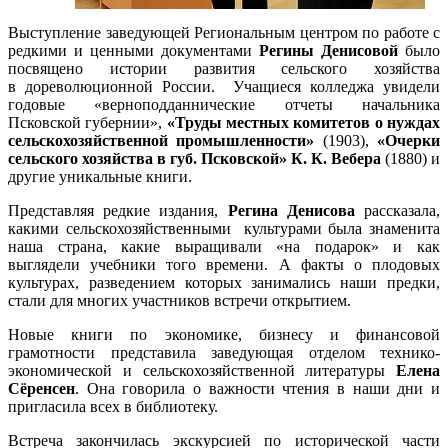
Выступление заведующей Региональным центром по работе с
редкими и ценными документами
Регины Денисовой
было
посвящено истории развития сельского хозяйства
в дореволюционной России. Учащиеся колледжа увидели
годовые «верноподданнические отчеты начальника
Псковской губернии»,
«Труды местных комитетов о нуждах
сельскохозяйственной промышленности»
(1903),
«Очерки
сельского хозяйства в губ. Псковской»
К. К. Вебера
(1880) и
другие уникальные книги.
Представляя редкие издания,
Регина Денисова
рассказала,
какими сельскохозяйственными культурами была знаменита
наша страна, какие выращивали «на подарок» и как
выглядели учебники того времени. А факты о плодовых
культурах, разведением которых занимались наши предки,
стали для многих участников встречи открытием.
Новые книги по экономике, бизнесу и финансовой
грамотности представила заведующая отделом технико-
экономической и сельскохозяйственной литературы
Елена
Сёренсен
. Она говорила о важности чтения в наши дни и
пригласила всех в библиотеку.
Встреча закончилась экскурсией по исторической части