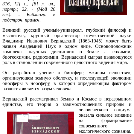
316, [2] с., [8] л. ил.,
портр.; 22. - (Мой 20
век). - Библиогр. в
подстроч. примеч.
Великий русский ученый-универсал, глубокий философ и
мыслитель, крупный организатор отечественной науки
Владимир Иванович Вернадский (1863-1945) может быть
назван Академией Наук в одном лице. Основоположник
комплекса научных дисциплин о Земле - геохимии,
биогеохимии, радиохимии, Вернадский сыграл выдающуюся
роль в становлении современного целостного видения мира.
Он разработал учение о биосфере, «живом веществе»,
организующем земную оболочку, и последующей эволюции
биосферы в ноосферу, в которой определяющим фактором
развития является разум человека.
Вернадский рассматривал Землю и Космос в неразрывном
единстве, его теория о взаимоотношениях природы и
человеческого социума
оказала сильное влияние
на формирование
современного
экологического сознания.