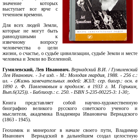
значение которых
выступает все ярче с
течением времени.
Для всех людей Земли,
которые не могут быть
равнодушными к
извечному вопросу
человечества о цели
жизни, о счастье, о судьбе цивилизации, судьбе Земли и месте
человека и Земли во Вселенной.
Гумилевский, Лев Иванович.
Вернадский В.И. / Гумилевский
Лев Иванович. - 3-е изд. - М.: Молодая гвардия, 1988. - 256 с.:
ил. - (Жизнь замечательных людей: ЖЗЛ: сер. биогр.: осн. в
1890 г. Ф. Павленковым и продолж. в 1933 г. М. Горьким,
Вып.6(325)). - Библиогр.: с. 250. - ISBN 5-235-00225-3: 1-30;.
Книга представляет собой научно-художественную
биографию великого русского советского ученого и
мыслителя, академика Владимира Ивановича Вернадского
(1863 - 1945).
Геохимик и минеролог в начале своего пути, Владимир
Иванович Вернадский в дальнейшем создал целостную