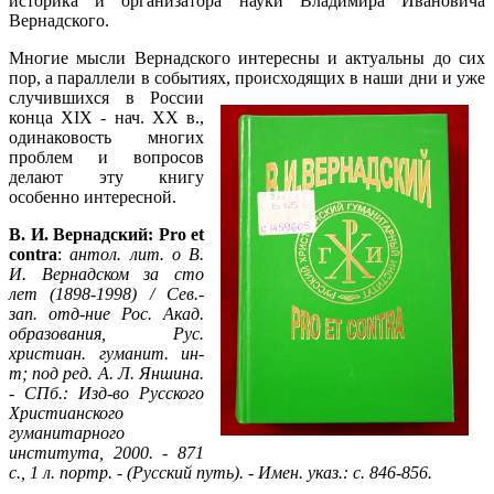
историка и организатора науки Владимира Ивановича
Вернадского.
Многие мысли Вернадского интересны и актуальны до сих
пор, а параллели в событиях, происходящих в наши дни и уже
случившихся в
России
конца XIX - нач. XX в.,
одинаковость многих
проблем и вопросов
делают эту книгу
особенно интересной.
В. И. Вернадский: Pro et
contra
:
антол. лит. о В.
И. Вернадском за сто
лет (1898-1998) / Сев.-
зап. отд-ние Рос. Акад.
образования, Рус.
христиан. гуманит. ин-
т; под ред. А. Л. Яншина.
- СПб.: Изд-во Русского
Христианского
гуманитарного
института, 2000. - 871
с., 1 л. портр. - (Русский путь). - Имен. указ.: с. 846-856.