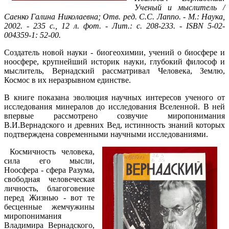
Ученый и мыслитель /
Саенко Галина Николаевна; Отв. ред. С.С. Лаппо. - М.: Наука,
2002. - 235 с., 12 л. фот. - Лит.: с. 208-233. - ISBN 5-02-
004359-1: 52-00.
Создатель новой науки - биогеохимии, учений о биосфере и
ноосфере, крупнейший историк науки, глубокий философ и
мыслитель, Вернадский рассматривал Человека, Землю,
Космос в их неразрывном единстве.
В книге показана эволюция научных интересов ученого от
исследования минералов до исследования Вселенной. В ней
впервые рассмотрено созвучие миропонимания
В.И.Вернадского и древних Вед, истинность знаний которых
подтверждена современными научными исследованиями.
Космичность человека,
сила его мысли,
Ноосфера - сфера Разума,
свободная человеческая
личность, благоговение
перед Жизнью - вот те
бесценные жемчужины
миропонимания
Владимира Вернадского,