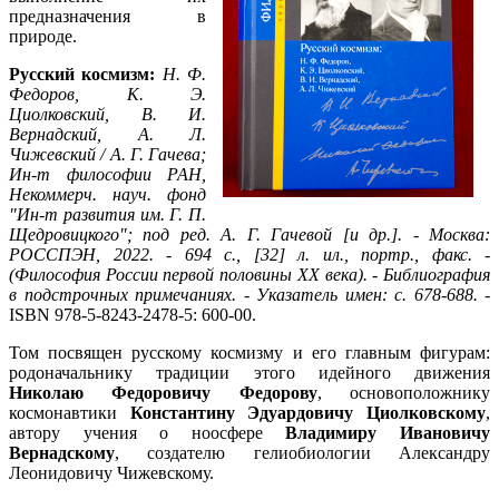
предназначения в
природе.
Русский космизм:
Н. Ф.
Федоров, К. Э.
Циолковский, В. И.
Вернадский, А. Л.
Чижевский / А. Г. Гачева;
Ин-т философии РАН,
Некоммерч. науч. фонд
"Ин-т развития им. Г. П.
Щедровицкого"; под ред. А. Г. Гачевой [и др.]. - Москва:
РОССПЭН, 2022. - 694 с., [32] л. ил., портр., факс. -
(Философия России первой половины XX века). - Библиография
в подстрочных примечаниях. - Указатель имен: с. 678-688.
-
ISBN 978-5-8243-2478-5: 600-00.
Том посвящен русскому космизму и его главным фигурам:
родоначальнику традиции этого идейного движения
Николаю Федоровичу Федорову
, основоположнику
космонавтики
Константину Эдуардовичу Циолковскому
,
автору учения о ноосфере
Владимиру Ивановичу
Вернадскому
, создателю гелиобиологии Александру
Леонидовичу Чижевскому.