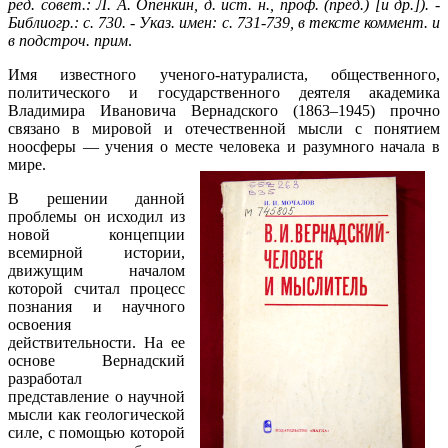
ред. совет.: Л. А. Опенкин, д. ист. н., проф. (пред.) [и др.]). -
Библиогр.: с. 730. - Указ. имен: с. 731-739, в тексте коммент. и
в подстроч. прим
.
Имя известного ученого-натуралиста, общественного,
политического и государственного деятеля академика
Владимира Ивановича Вернадского (1863–1945) прочно
связано в мировой и отечественной мысли с понятием
ноосферы — учения о месте человека и разумного начала в
мире.
В решении данной
проблемы он исходил из
новой концепции
всемирной истории,
движущим началом
которой считал процесс
познания и научного
освоения
действительности. На ее
основе Вернадский
разработал
представление о научной
мысли как геологической
силе, с помощью которой