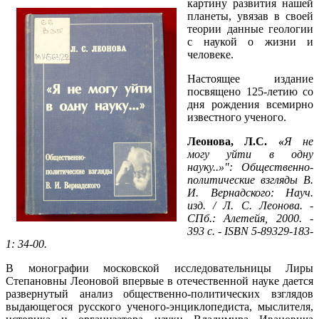
картину развития нашей
планеты, увязав в своей
теории данные геологии
с наукой о жизни и
человеке.
Настоящее издание
посвящено 125-летию со
дня рождения всемирно
известного ученого.
Леонова, Л.С.
«
Я не
могу уйти в одну
науку..»": Общественно-
политические взгляды В.
И. Вернадского: Науч.
изд. / Л. С. Леонова. -
СПб.: Алетейя, 2000. -
393 с. - ISBN 5-89329-183-
1: 34-00.
В монографии московской исследовательницы Лиры
Степановны Леоновой впервые в отечественной науке дается
развернутый анализ общественно-политических взглядов
выдающегося русского ученого-энциклопедиста, мыслителя,