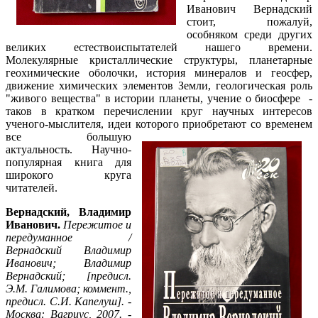
Иванович Вернадский
стоит, пожалуй,
особняком среди других
великих естествоиспытателей нашего времени.
Молекулярные кристаллические структуры, планетарные
геохимические оболочки, история минералов и геосфер,
движение химических элементов Земли, геологическая роль
"живого вещества" в истории планеты, учение о биосфере -
таков в кратком перечислении круг научных интересов
ученого-мыслителя, идеи которого приобретают со временем
все большую
актуальность. Научно-
популярная книга для
широкого круга
читателей.
Вернадский, Владимир
Иванович.
Пережитое и
передуманное /
Вернадский Владимир
Иванович; Владимир
Вернадский; [предисл.
Э.М. Галимова; коммент.,
предисл. С.И. Капелуш]. -
Москва: Вагриус, 2007. -