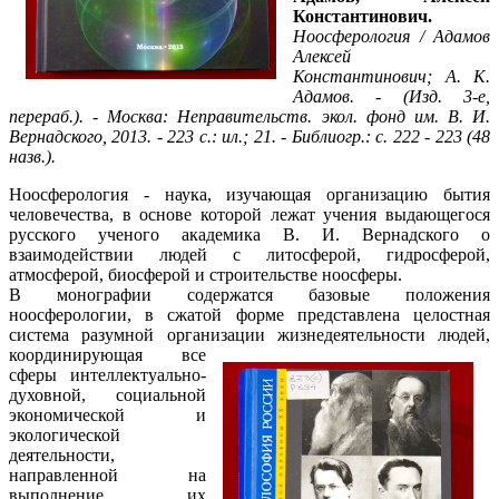
Константинович.
Ноосферология / Адамов
Алексей
Константинович; А. К.
Адамов. - (Изд. 3-е,
перераб.). - Москва: Неправительств. экол. фонд им. В. И.
Вернадского, 2013. - 223 с.: ил.; 21. - Библиогр.: с. 222 - 223 (48
назв.).
Ноосферология - наука, изучающая организацию бытия
человечества, в основе которой лежат учения выдающегося
русского ученого академика В. И. Вернадского о
взаимодействии людей с литосферой, гидросферой,
атмосферой, биосферой и строительстве ноосферы.
В монографии содержатся базовые положения
ноосферологии, в сжатой форме представлена целостная
система разумной организации
жизнедеятельности людей,
координирующая все
сферы интеллектуально-
духовной, социальной
экономической и
экологической
деятельности,
направленной на
выполнение их