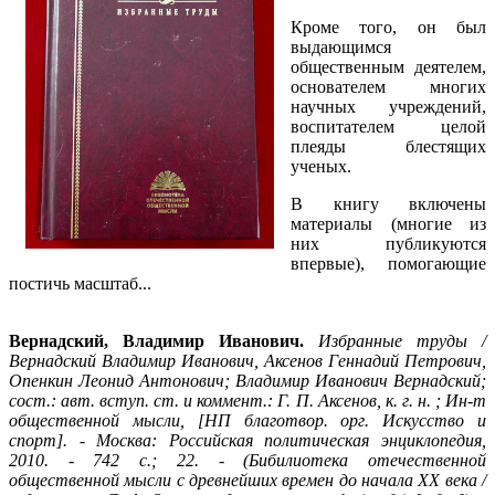
Кроме того, он был
выдающимся
общественным деятелем,
основателем многих
научных учреждений,
воспитателем целой
плеяды блестящих
ученых.
В книгу включены
материалы (многие из
них публикуются
впервые), помогающие
постичь масштаб...
Вернадский, Владимир Иванович.
Избранные труды /
Вернадский Владимир Иванович, Аксенов Геннадий Петрович,
Опенкин Леонид Антонович; Владимир Иванович Вернадский;
сост.: авт. вступ. ст. и коммент.: Г. П. Аксенов, к. г. н. ; Ин-т
общественной мысли, [НП благотвор. орг. Искусство и
спорт]. - Москва: Российская политическая энциклопедия,
2010. - 742 с.; 22. - (Бибилиотека отечественной
общественной мысли с древнейших времен до начала XX века /