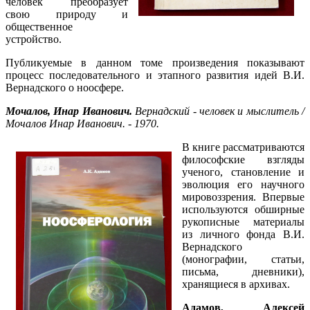
человек преобразует
свою природу и
общественное
устройство.
Публикуемые в данном томе произведения показывают
процесс последовательного и этапного развития идей В.И.
Вернадского о ноосфере.
Мочалов, Инар Иванович.
Вернадский - человек и мыслитель /
Мочалов Инар Иванович. - 1970.
В книге рассматриваются
философские взгляды
ученого, становление и
эволюция его научного
мировоззрения. Впервые
используются обширные
рукописные материалы
из личного фонда В.И.
Вернадского
(монографии, статьи,
письма, дневники),
хранящиеся в архивах.
Адамов, Алексей