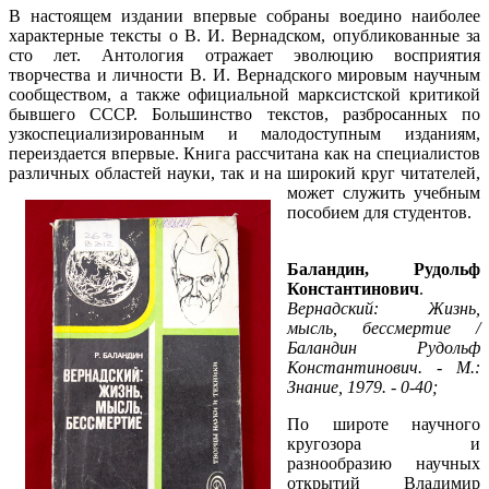
В настоящем издании впервые собраны воедино наиболее
характерные тексты о В. И. Вернадском, опубликованные за
сто лет. Антология отражает эволюцию восприятия
творчества и личности В. И. Вернадского мировым научным
сообществом, а также официальной марксистской критикой
бывшего СССР. Большинство текстов, разбросанных по
узкоспециализированным и малодоступным изданиям,
переиздается впервые. Книга рассчитана как на специалистов
различных областей науки, так и на широкий круг читателей,
может служить
учебным
пособием для студентов.
Баландин, Рудольф
Константинович
.
Вернадский: Жизнь,
мысль, бессмертие /
Баландин Рудольф
Константинович. - М.:
Знание, 1979. - 0-40;
По широте научного
кругозора и
разнообразию научных
открытий Владимир