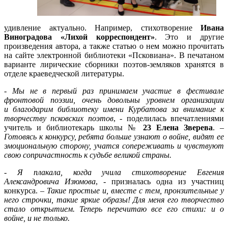
удивление актуально. Например, стихотворение
Ивана
Виноградова «Лихой корреспондент»
. Это и другие
произведения автора, а также статью о нем можно прочитать
на сайте электронной библиотеки «Псковиана». В печатаном
варианте лирические сборники поэтов-земляков хранятся в
отделе краеведческой литературы.
-
Мы не в первый раз принимаем участие в фестивале
фронтовой поэзии, очень довольны уровнем организации
и благодарим библиотеку имени Курбатова за внимание к
творчеству псковских поэтов
, - поделилась впечатлениями
учитель и библиотекарь школы №
23 Елена Зверева
. –
Готовясь к конкурсу, ребята больше узнают о войне, видят ее
эмоциональную сторону, учатся сопереживать и чувствуют
свою сопричастность к судьбе великой страны.
-
Я плакала, когда учила стихотворение Евгения
Александровича Изюмова
, - призналась одна из участниц
конкурса. –
Такие простые и, вместе с тем, пронзительные у
него строчки, такие яркие образы! Для меня его творчество
стало открытием. Теперь перечитаю все его стихи: и о
войне, и не только.