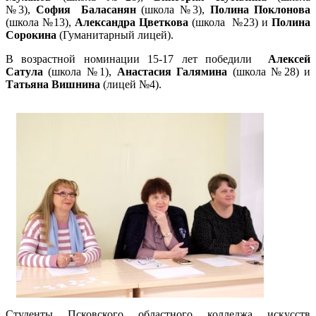
№3),
София Баласанян
(школа №3),
Полина Поклонова
(школа №13),
Александра Цветкова
(школа №23) и
Полина
Сорокина
(Гуманитарный лицей).
В возрастной номинации 15-17 лет победили
Алексей
Сатула
(школа №1),
Анастасия Галямина
(школа №28) и
Татьяна Вишнина
(лицей №4).
Студенты Псковского областного колледжа искусств