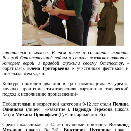
начинается с малого. В том числе и со знания истории
Великой Отечественной войны и стихов псковских авторов,
которые верой и правдой служили своему Отечеству
, -
обратилась
Елена Григорьевна
к участникам фестиваля и
пожелала всем удачи.
Конкурс проходил два дня в трех номинациях: «лауреат»,
«лучшее прочтение стихотворения», «артистизм, творческий
подход к исполнению произведений».
Победителями в возрастной категории 9-12 лет стали
Полина
Одинцова
(лицей «Развитие»),
Надежда Терехова
(школа
№5) и
Михаил Прокофьев
(Гуманитарный лицей).
Среди школьников 12-14 лет лучшими признаны
Всеволод
Муханов
(школа №28),
Виктория Путилина
(школа