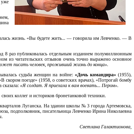
 уже
нем,
шина
лась жизнь. «Вы будете жить... — говорила им Левченко. — В
 год 8 раз публиковалась отдельным изданием полумиллионным
ном из читательских отзывов очень точно выражено основное
к может писать человек, проживший жизнь до конца».
рывалась судьба женщин на войне:
«Дочь командира»
(1955),
«В скором поезде» (1958, о советских врачах), «Потрогай бомбу
а сказала:
«Я солдат. Я приехала к вам воевать... Пером».
 своих коллег и историков бронетанковой техники.
кварталов Луганска. На здании школы № 3 города Артемовска,
Союза, подполковник, писательница Левченко Ирина Николаевна
ы.
Светлана Галактионова,