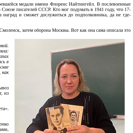
оевшейся медали имени Флоренс Найтингейл. В послевоенные
 Союзе писателей СССР. Кто мог подумать в 1941 году, что 17-
а наград и сможет дослужиться до подполковника, да не где-
Смоленск, затем оборона Москвы. Вот как она сама описала это
кой.
яла:
апах
сь в
скве
 как
ывоз
, из
та».
енко
ами,