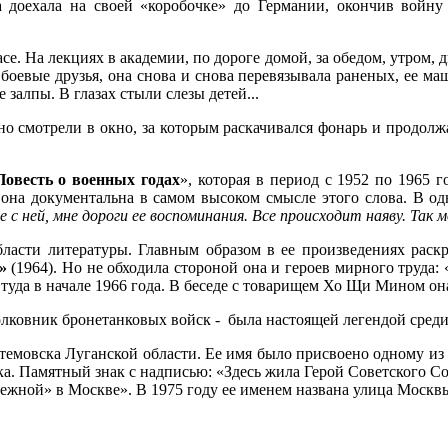
а доехала на своей «коробочке» до Германии, окончив войну
е. На лекциях в академии, по дороге домой, за обедом, утром, д
боевые друзья, она снова и снова перевязывала раненых, ее ма
залпы. В глазах стыли слезы детей...
о смотрели в окно, за которым раскачивался фонарь и продолжа
Повесть о военных годах
», которая в период с 1952 по 1965
она документальна в самом высоком смысле этого слова. В од
е с ней, мне дороги ее воспоминания. Все происходит наяву. Та
ласти литературы. Главным образом в ее произведениях раск
»
(1964). Но не обходила стороной она и героев мирного труда: 
 туда в начале 1966 года. В беседе с товарищем Хо Щи Мином он
олковник бронетанковых войск - была настоящей легендой среди
емовска Луганской области. Ее имя было присвоено одному из 
ка. Памятный знак с надписью: «Здесь жила Герой Советского 
режной» в Москве». В 1975 году ее именем названа улица Москв