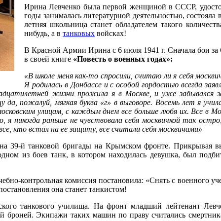
Ирина Левченко была первой женщиной в СССР, удост
годы занималась литературной деятельностью, состояла в
летняя школьница станет обладателем такого количеств
нибудь, а в
танковых
войсках!
В Красной Армии Ирина с 6 июля 1941 г. Сначала бои за 
в своей книге
«Повесть о военных годах»:
«В школе меня как-то спросили, считаю ли я себя москвич
Я родилась в Донбассе и с особой гордостью всегда заявл
адцатилетней жизни прожила я в Москве, и уже забывался з
у да, пожалуй, мягкая буква «г» в выговоре. Восемь лет я учила
московским улицам, с каждым днем все больше любя их. Все в Мо
, я никогда раньше не чувствовала себя москвичкой так остро,
се, кто встал на ее защиту, все считали себя москвичами»
она 39-й танковой бригады на Крымском фронте. Прикрывая в
одном из боев танк, в котором находилась девушка, был подбит
ебно-контрольная комиссия постановила: «Снять с военного уче
 постановления она станет танкистом!
кого танкового училища. На фронт младший лейтенант Левч
ой броней. Экипажи таких машин по праву считались смертник