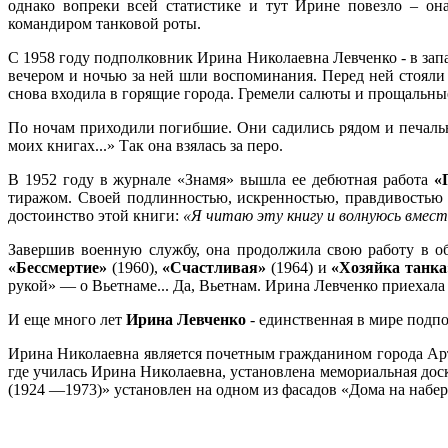
однако вопреки всей статистике и тут Ирине повезло – он
командиром танковой роты.
С 1958 году подполковник Ирина Николаевна Левченко - в запас
вечером и ночью за ней шли воспоминания. Перед ней стояли 
снова входила в горящие города. Гремели салюты и прощальные 
По ночам приходили погибшие. Они садились рядом и печальн
моих книгах...» Так она взялась за перо.
В 1952 году в журнале «Знамя» вышла ее дебютная работа
«
тиражом. Своей подлинностью, искренностью, правдивостью 
достоинство этой книги:
«Я читаю эту книгу и волнуюсь вмест
Завершив военную службу, она продолжила свою работу в об
«Бессмертие»
(1960),
«Счастливая»
(1964) и
«Хозяйка танка
рукой» — о Вьетнаме... Да, Вьетнам. Ирина Левченко приехала
И еще много лет
Ирина Левченко
- единственная в мире подп
Ирина Николаевна является почетным гражданином города Арт
где училась Ирина Николаевна, установлена мемориальная дос
(1924 —1973)» установлен на одном из фасадов «Дома на набе