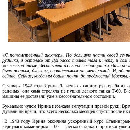
«Я потомственный шахтер». Но бо́льшую часть своей семн
рудника, и осталась от Донбасса только тяга к теплу и солнц
московской школе, десять лет из своих семнадцати ходила по 
было родным, близким, неотделимым от меня самой. И, однако
сейчас. Сейчас, когда мы дошли почти до предместий Москвы, в
С января 1942 года Ирина Левченко - санинструктор баталь
раненых, она сама стреляла из пушки легкого танка Т-60. В 
машины ее доставали уже в бессознательном состоянии.
Буквально чудом Ирина избежала ампутации правой руки. Врач
Думали ли врачи, что всего несколько месяцев спустя после их
В 1943 году Ирина окончила ускоренный курс Сталинградс
вернулась командиром Т-60 — легкого танка с противопульн