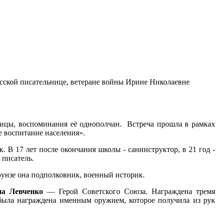
усской писательнице, ветеране войны Ирине Николаевне
ницы, воспоминания её однополчан. Встреча прошла в рамках
 воспитание населения».
 В 17 лет после окончания школы - санинструктор, в 21 год -
 писатель.
унзе она подполковник, военный историк.
а Левченко
— Герой Советского Союза. Награждена тремя
была награждена именным оружием, которое получила из рук