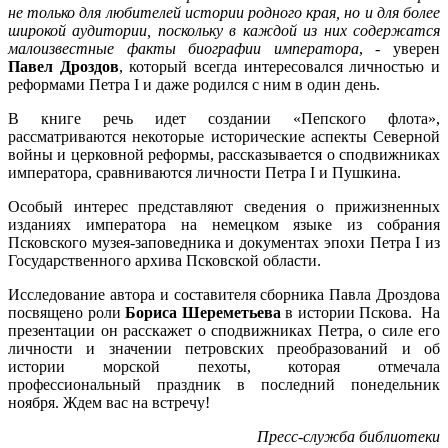
не только для любителей истории родного края, но и для более
широкой аудитории, поскольку в каждой из них содержатся
малоизвестные факты биографии императора
, - уверен
Павел Дроздов
, который всегда интересовался личностью и
реформами Петра I и даже родился с ним в один день.
В книге речь идет создании «Пепского флота»,
рассматриваются некоторые исторические аспекты Северной
войны и церковной реформы, рассказывается о сподвижниках
императора, сравниваются личности Петра I и Пушкина.
Особый интерес представляют сведения о прижизненных
изданиях императора на немецком языке из собрания
Псковского музея-заповедника и документах эпохи Петра I из
Государственного архива Псковской области.
Исследование автора и составителя сборника Павла Дроздова
посвящено роли
Бориса Шереметьева
в истории Пскова. На
презентации он расскажет о сподвижниках Петра, о силе его
личности и значении петровских преобразований и об
истории морской пехоты, которая отмечала
профессиональный праздник в последний понедельник
ноября. Ждем вас на встречу!
Пресс-служба библиотеки