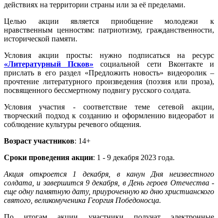
действиях на территории страны или за её пределами.
Целью акции является приобщение молодежи к
нравственным ценностям: патриотизму, гражданственности,
исторической памяти.
Условия акции просты: нужно подписаться на ресурс
«Литературный Псков»
социальной сети Вконтакте и
прислать в его раздел «Предложить новость» видеоролик –
прочтение литературного произведения (поэзия или проза),
посвященного бессмертному подвигу русского солдата.
Условия участия - соответствие теме сетевой акции,
творческий подход к созданию и оформлению видеоработ и
соблюдение культуры речевого общения.
Возраст участников
: 14+
Сроки проведения акции
: 1 - 9 декабря 2023 года.
Акция откроется 1 декабря, в канун Дня неизвестного
солдата, и завершится 9 декабря, в День героев Отечества -
еще одну памятную дату, приуроченную ко дню христианского
святого, великомученика Георгия Победоносца.
По итогам акции участники получат электронные