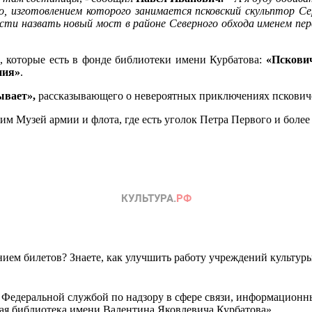
, изготовлением которого занимается псковский скульптор Се
и назвать новый мост в районе Северного обхода именем пер
 которые есть в фонде библиотеки имени Курбатова:
«Пскови
ния»
.
ывает»,
рассказывающего о невероятных приключениях псковиче
им Музей армии и флота, где есть уголок Петра Первого и бол
ем билетов? Знаете, как улучшить работу учреждений культур
 Федеральной службой по надзору в сфере связи, информационн
ная библиотека имени Валентина Яковлевича Курбатова»