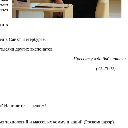
ргей
вого
чи в
й в Санкт-Петербурге.
ее тысячи других экспонатов.
Пресс-служба библиотеки
(72-20-02)
ы?
Напишите — решим!
ых технологий и массовых коммуникаций (Роскомнадзор).