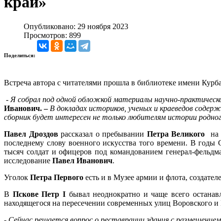
край»
Опубликовано: 29 ноября 2023
Просмотров: 899
Поделиться:
Встреча автора с читателями прошла в библиотеке имени Курба
-
Я собрал под одной обложкой материалы научно-практическо
Иванович. –
В докладах историков, ученых и краеведов соде
сборник будет интересен не только любителям истории родного
Павел Дроздов
рассказал о пребывании
Петра Великого
на П
последнему слову военного искусства того времени. В годы
тысяч солдат и офицеров под командованием генерал-фельд
исследование
Павел Иванович
.
Уголок
Петра Первого
есть и в Музее армии и флота, создател
В
Пскове Петр I
бывал неоднократно и чаще всего останав
находящегося на пересечении современных улиц Воровского и
-
Сейчас решается вопрос о реставрации здания с размещение