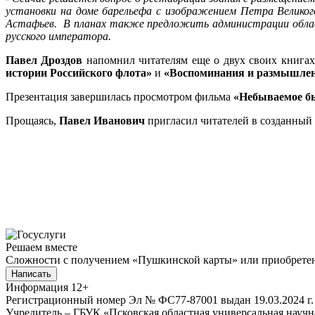
установки на доме барельефа с изображением Петра Великого
Астафьев. В планах также предложить администрации област
русского императора.
Павел Дроздов
напомнил читателям еще о двух своих книгах,
истории Российского флота»
и
«Воспоминания и размышле
Презентация завершилась просмотром фильма
«Небываемое б
Прощаясь,
Павел Иванович
пригласил читателей в созданный 
Решаем вместе
Сложности с получением «Пушкинской карты» или приобретени
Написать
Информация
12+
Регистрационный номер Эл № ФС77-87001 выдан 19.03.2024 г.
Учредитель – ГБУК «Псковская областная универсальная науч