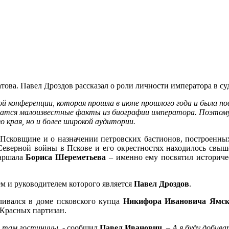
това. Павел Дроздов рассказал о роли личности императора в с
й конференции, которая прошла в июне прошлого года и была 
ржатся малоизвестные факты из биографии императора. Поэтом
 края, но и более широкой аудитории.
сковщине и о назначении петровских бастионов, построенны
 Северной войны в Пскове
и его окрестностях находилось свыш
маршала
Бориса Шереметьева
– именно ему посвятил историче
ем и руководителем которого является
Павел Дроздов
.
ливался в доме
псковского купца
Никифора Ивановича Ямск
 Красных партизан.
м там гостиницы
, - сообщил
Павел Иванович.
–
А я буду добива