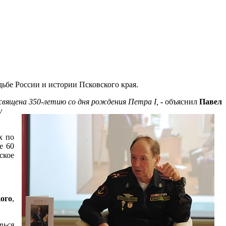
удьбе России и истории Псковского края.
посвящена 350-летию со дня рождения Петра
I
,
-
объяснил
Павел
у
х по
е 60
ское
ого
,
ться