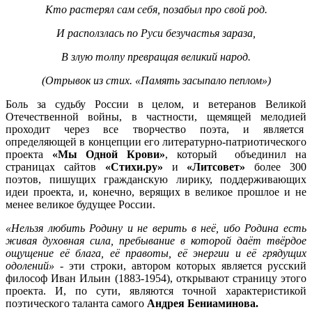
Кто растерял сам себя, позабыл про свой род.
И расползлась по Руси безучастья зараза,
В злую толпу превращая великий народ.
(Отрывок из стих. «Память засыпало пеплом»)
Боль за судьбу России в целом, и ветеранов Великой
Отечественной войны, в частности, щемящей мелодией
проходит через все творчество поэта, и является
определяющей в концепции его литературно-патриотического
проекта
«Мы Одной Крови»
, который объединил на
страницах сайтов
«Стихи.ру»
и
«Литсовет»
более 300
поэтов, пишущих гражданскую лирику, поддерживающих
идеи проекта, и, конечно, верящих в великое прошлое и не
менее великое будущее России.
«Нельзя любить Родину и не верить в неё, ибо Родина есть
живая духовная сила, пребывание в которой даёт твёрдое
ощущение её блага, её правоты, её энергии и её грядущих
одолений»
- эти строки, автором которых является русский
философ Иван Ильин (1883-1954), открывают страницу этого
проекта. И, по сути, являются точной характеристикой
поэтического таланта самого
Андрея Бениаминова.