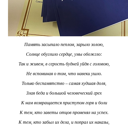
Память засыпало пеплом, зарыло золою,
Солнце обуглило сердце, умы обожгло:
Так и живем, в серость будней уйдя с головою,
Не вспоминая о том, что навеки ушло.
Только беспамятство – самая худшая доля,
Злая беда и большой человеческий грех
К нам возвращается приступом горя и боли
К тем, кто заветы отцов променял на успех.
К тем, кто забыл их дела, и попрал их наказы,