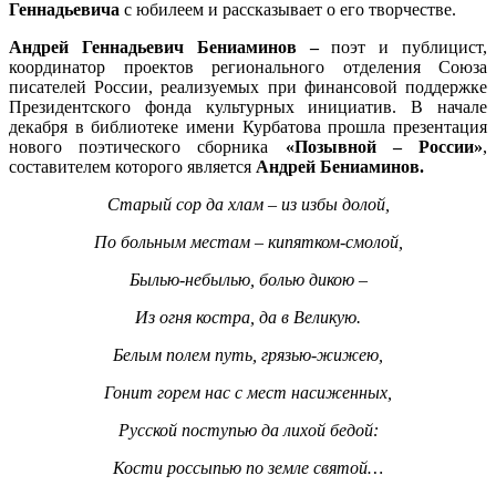
Геннадьевича
с юбилеем и рассказывает о его творчестве.
Андрей Геннадьевич
Бениаминов
–
поэт и публицист,
координатор проектов регионального отделения Союза
писателей России, реализуемых при финансовой поддержке
Президентского фонда культурных инициатив. В начале
декабря в библиотеке имени Курбатова прошла презентация
нового поэтического сборника
«Позывной – России»
,
составителем которого является
Андрей Бениаминов.
Старый сор да хлам – из избы долой,
По больным местам – кипятком-смолой,
Былью-небылью, болью дикою –
Из огня костра, да в Великую.
Белым полем путь, грязью-жижею,
Гонит горем нас с мест насиженных,
Русской поступью да лихой бедой:
Кости россыпью по земле святой…