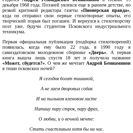
декабря 1968 года. Поэзией увлекся еще в раннем детстве, но
резкой критикой редактора газеты
«Пионерская правда»
,
куда он отправил свои первые стихотворные опыты, его
творческий порыв был погашен. И вернулся к стихотворству
поэт уже, будучи студентом Псковского индустриального
техникума.
Первая официальная публикация (подборка стихотворений)
появилась, когда ему было 22 года, в 1990 году в
самиздатовском молодежном сборнике
«Дверь»
. А первая
книга вышла лишь спустя 18 лет и получила название
«Может, сбудется?»
. О чем же мечтает
Андрей Бениаминов
в тиши псковских ночей?
Я сегодня богат тишиной,
А не лаем дворовых собак
И на пыльном кленовом листе
Напишу пару строк, пару фраз,
О любви, и о вечной мечте:
Стать счастливым хотя бы на час.