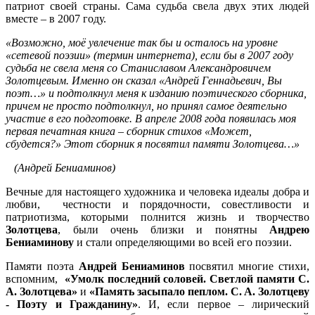
патриот своей страны. Сама судьба свела двух этих людей
вместе – в 2007 году.
«Возможно, моё увлечение так бы и осталось на уровне
«сетевой поэзии» (термин интернета), если бы в 2007 году
судьба не свела меня со Станиславом Александровичем
Золотцевым. Именно он сказал «Андрей Геннадьевич, Вы
поэт…» и подтолкнул меня к изданию поэтического сборника,
причем не просто подтолкнул, но принял самое деятельно
участие в его подготовке. В апреле 2008 года появилась моя
первая печатная книга – сборник стихов «Может,
сбудется?» Этот сборник я посвятил памяти Золотцева…»
(Андрей Бениаминов)
Вечные для настоящего художника и человека идеалы добра и
любви, честности и порядочности, совестливости и
патриотизма, которыми полнится жизнь и творчество
Золотцева
, были очень близки и понятны
Андрею
Бениаминову
и стали определяющими во всей его поэзии.
Памяти поэта
Андрей Бениаминов
посвятил многие стихи,
вспомним,
«Умолк последний соловей. Светлой памяти С.
А. Золотцева»
и
«Память засыпало пеплом. C. A. Золотцеву
- Поэту и Гражданину»
. И, если первое – лирический