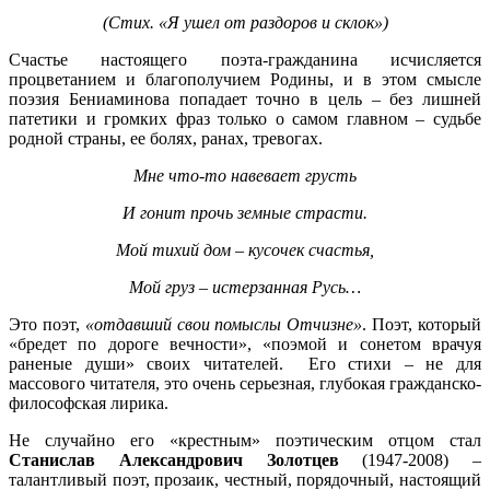
(Стих. «Я ушел от раздоров и склок»)
Счастье настоящего поэта-гражданина исчисляется
процветанием и благополучием Родины, и в этом смысле
поэзия Бениаминова попадает точно в цель – без лишней
патетики и громких фраз только о самом главном – судьбе
родной страны, ее болях, ранах, тревогах.
Мне что-то навевает грусть
И гонит прочь земные страсти.
Мой тихий дом – кусочек счастья,
Мой груз – истерзанная Русь…
Это поэт,
«отдавший свои помыслы Отчизне»
. Поэт, который
«бредет по дороге вечности», «поэмой и сонетом врачуя
раненые души» своих читателей. Его стихи – не для
массового читателя, это очень серьезная, глубокая гражданско-
философская лирика.
Не случайно его «крестным» поэтическим отцом стал
Станислав Александрович Золотцев
(1947-2008) –
талантливый поэт, прозаик, честный, порядочный, настоящий