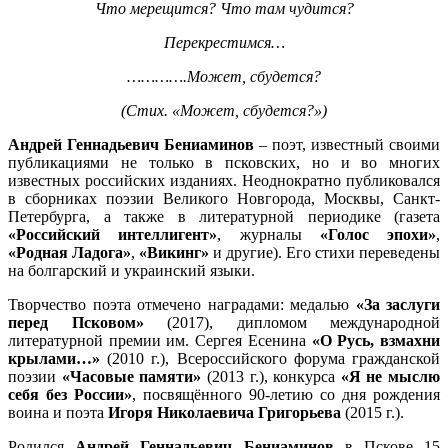
Что мерещится? Что там чудится?
Перекрестимся…
………….Может, сбудется?
(Стих. «Может, сбудется?»)
Андрей Геннадьевич Бениаминов
– поэт, известный своими
публикациями не только в псковских, но и во многих
известных российских изданиях. Неоднократно публиковался
в сборниках поэзии Великого Новгорода, Москвы, Санкт-
Петербурга, а также в литературной периодике (газета
«Российский интеллигент»
, журналы
«Голос эпохи»
,
«Родная Ладога»
,
«Викинг»
и другие). Его стихи переведены
на болгарский и украинский языки.
Творчество поэта отмечено наградами: медалью
«За заслуги
перед Псковом»
(2017), дипломом международной
литературной премии им. Сергея Есенина
«О Русь, взмахни
крылами…»
(2010 г.), Всероссийского форума гражданской
поэзии
«Часовые памяти»
(2013 г.), конкурса
«Я не мыслю
себя без России»
, посвящённого 90-летию со дня рождения
воина и поэта
Игоря Николаевича Григорьева
(2015 г.).
Родился
Андрей Геннадьевич Бениаминов
в Пскове 15