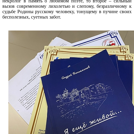
некролог в память о любимом поэте, то второе – сильный
вызов современному лихолетью и слепому, безразличному к
судьбе Родины русскому человеку, тонущему в пучине своих
бесполезных, суетных забот.