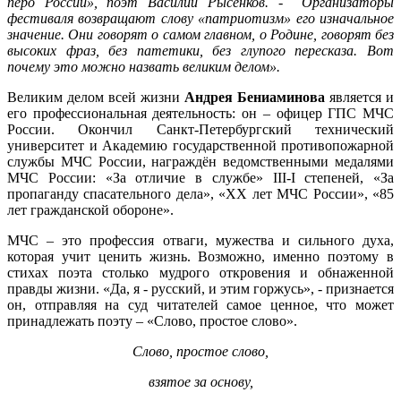
перо России», поэт Василий Рысенков. - Организаторы
фестиваля возвращают слову «патриотизм» его изначальное
значение. Они говорят о самом главном, о Родине, говорят без
высоких фраз, без патетики, без глупого пересказа. Вот
почему это можно назвать великим делом».
Великим делом всей жизни
Андрея Бениаминова
является и
его профессиональная деятельность: он – офицер ГПС МЧС
России. Окончил Санкт-Петербургский технический
университет и Академию государственной противопожарной
службы МЧС России, награждён ведомственными медалями
МЧС России: «За отличие в службе» III-I степеней, «За
пропаганду спасательного дела», «XX лет МЧС России», «85
лет гражданской обороне».
МЧС – это профессия отваги, мужества и сильного духа,
которая учит ценить жизнь. Возможно, именно поэтому в
стихах поэта столько мудрого откровения и обнаженной
правды жизни. «Да, я - русский, и этим горжусь», - признается
он, отправляя на суд читателей самое ценное, что может
принадлежать поэту – «Слово, простое слово».
Слово, простое слово,
взятое за основу,