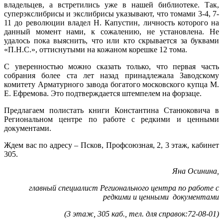
владельцев, а встретились уже в нашей библиотеке. Так,
суперэкслибрисы и экслибрисы указывают, что томами 3-4, 7-
11 до революции владел Н. Капустин, личность которого на
данный момент нами, к сожалению, не установлена. Не
удалось пока выяснить, что или кто скрывается за буквами
«П.Н.С.», оттиснутыми на кожаном корешке 12 тома.
С уверенностью можно сказать только, что первая часть
собрания более ста лет назад принадлежала Заводскому
комитету Арматурного завода богатого московского купца М.
Е. Ефремова. Это подтверждается штемпелем на форзаце.
Предлагаем полистать книги Константина Станюковича в
Региональном центре по работе с редкими и ценными
документами.
Ждем вас по адресу – Псков, Профсоюзная, 2, 3 этаж, кабинет
305.
Яна Осинина,
главный специалист Регионального центра по работе с
редкими и ценными документами
(3 этаж, 305 каб., тел. для справок:72-08-01)