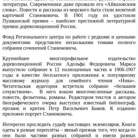
литературы. Современники даже прозвали его «Айвазовским
слова». Повести и рассказы из морского быта стали визитной
карточкой Станюковича. В 1901 году их удостоили
Пушкинской премии – наиболее престижной литературной
премии дореволюционной России.
Фонд Регионального центра по работе с редкими и ценными
документами представлен несколькими томами полного
собрания сочинений Станюковича.
Крупнейшее многопрофильное издательство
дореволюционной России Адольфа Федоровича Маркса
выпустило собрание в 12 полноценных частях в 1906-1907
годы в качестве бесплатного приложения к популярному
массовому журналу для семейного чтения «Нива».
Читательская аудитория встретила собрание «большим
сочувствием». В него вошли многочисленные рассказы,
повести, фельетоны, романы. Редактором текстов и автором
биографического очерка выступил известный библиограф,
прозаик и критик Петр Васильевич Быков. К изданию
приложен портрет Станюковича.
Интересно проследить судьбу настоящих экземпляров. Книги
одеты в разные переплёты – явный признак того, что когда-то
они были частями разных собраний и имели разных