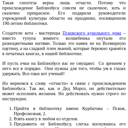
Такая гипотеза верна лишь отчасти. Потому что
происхождение Библиобуса совсем не сказочное, хоть и
сказочно прекрасное. Его подарили руководители
учреждений культуры области на празднике, посвященном
190-летию библиотеки.
Создатели кота - мастерицы
Псковского кукольного дома
–
вместо тулупа зимнего волшебника опутали его
разноцветными нитями. Только это намек не на Всемирную
паутину, а на сладкий плен знаний, которые бережно хранятся
в печатных книгах, в нашей библиотеке.
И пусть очки на Библиобусе вас не смущают. Со зрением у
него все в порядке. Они нужны для того, чтобы ум в глазах
удержать. Все-таки кот ученый!
Но вернемся к слову «отчасти» в связи с происхождением
Библиобуса. Так же, как и Дед Мороз, он действительно
может исполнять желания. Но действовать нужно строго по
инструкции.
Прийти в библиотеку имени Курбатова – Псков,
Профсоюзная, 2.
Взять книгу в любом из отделов.
Предъявить ее Библиобусу, слегка коснувшись его