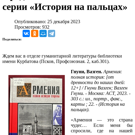
серии «История на пальцах»
Опубликовано: 25 декабря 2023
Просмотров: 932
Поделиться:
Ждем вас в отделе гуманитарной литературы библиотеки
имени Курбатова (Псков, Профсоюзная. 2, каб.301).
Гнуни, Вазген.
Армения:
полная история: [от
древности до наших дней:
12+] / Гнуни Вазген; Вазген
Гнуни. - Москва: АСТ, 2023. -
303 с.: ил., портр., факс.,
карты ; 22. - (История на
пальцах).
«Армения — это страна
чудес… Если меня бы
спросили, где на нашей