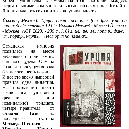
Корея – удивительная, самобытная страна, которой, находясь
рядом с такими яркими и сильными соседями, как Китай и
Япония, удалось сохранить свою уникальность.
Йылмаз, Мехмед.
Турция: полная история: [от древности до
наших дней: перевод: 12+] / Йылмаз Мехмед ; Мехмед Йылмаз.
- Москва: АСТ, 2023. - 286 с., [16] л. ил., цв. ил., портр., факс. :
ил., портр., карты. - (История на пальцах).
Османская империя
появилась на месте
небольшого и не самого
сильного удела Османа
Гази и просуществовала
без малого шесть веков.
И все это время империей
правила одна династия.
На протяжении шести
веков им управляли
(реально или
номинально) тридцать
четыре правителя - от
Османа Гази
до
последнего султана
Мехмеда Шестого
.
Мустафа Кемаль
,