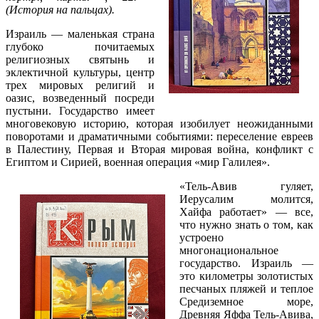
(История на пальцах).
Израиль — маленькая страна
глубоко почитаемых
религиозных святынь и
эклектичной культуры, центр
трех мировых религий и
оазис, возведенный посреди
пустыни. Государство имеет
многовековую историю, которая изобилует неожиданными
поворотами и драматичными событиями: переселение евреев
в Палестину, Первая и Вторая мировая война, конфликт с
Египтом и Сирией, военная операция «мир Галилея».
«Тель-Авив гуляет,
Иерусалим молится,
Хайфа работает» — все,
что нужно знать о том, как
устроено
многонациональное
государство. Израиль —
это километры золотистых
песчаных пляжей и теплое
Средиземное море,
Древняя Яффа Тель-Авива,