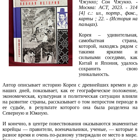
Чжунхо; Сон Чжунхо. -
Москва: АСТ, 2023. - 314
[4] с.: ил., портр., факс.,
карты ; 22. - (История на
пальцах).
Корея – удивительная,
самобытная страна,
которой, находясь рядом с
такими яркими и
сильными соседями, как
Китай и Япония, удалось
сохранить свою
уникальность.
Автор описывает историю Кореи с древнейших времен и до
наших дней, показывает, как ее географическое положение,
экономическая, культурная и политическая ситуации влияли
на развитие страны, рассказывает о том непростом периоде в
ее судьбе, в результате которого она была разделена на
Северную и Южную.
И конечно, в центре повествования оказываются знаменитые
корейцы — правители, военачальники, ученые, — которые в
разное время и очень по-разному утверждали ее место в мире.