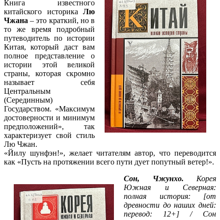
Книга известного
китайского историка
Лю
Чжана
– это краткий, но в
то же время подробный
путеводитель по истории
Китая, который даст вам
полное представление о
истории этой великой
страны, которая скромно
называет себя
Центральным
(Серединным)
Государством. «Максимум
достоверности и минимум
предположений», так
характеризует свой стиль
Лю Чжан.
«Йилу шунфэн!», желает читателям автор, что переводится
как «Пусть на протяжении всего пути дует попутный ветер!».
Сон, Чжунхо.
Корея
Южная и Северная:
полная история: [от
древности до наших дней:
перевод: 12+] / Сон