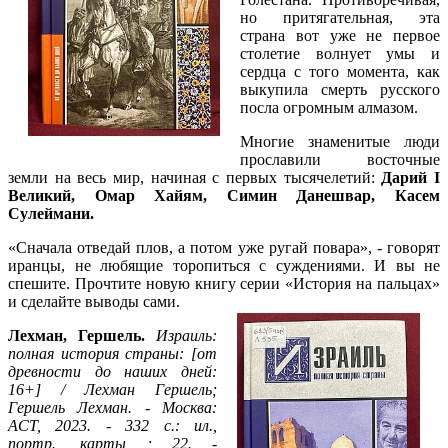
но притягательная, эта
страна вот уже не первое
столетие волнует умы и
сердца с того момента, как
выкупила смерть русского
посла огромным алмазом.
Многие знаменитые люди
прославили восточные
земли на весь мир, начиная с первых тысячелетий:
Дарий I
Великий, Омар Хайям, Симин Данешвар, Касем
Сулеймани.
«Сначала отведай плов, а потом уже ругай повара», - говорят
иранцы, не любящие торопиться с суждениями. И вы не
спешите. Прочтите новую книгу серии «История на пальцах»
и сделайте выводы сами.
Лехман, Гершель.
Израиль:
полная история страны: [от
древности до наших дней:
16+] / Лехман Гершель;
Гершель Лехман. - Москва:
АСТ, 2023. - 332 с.: ил.,
портр., карты ; 22. -