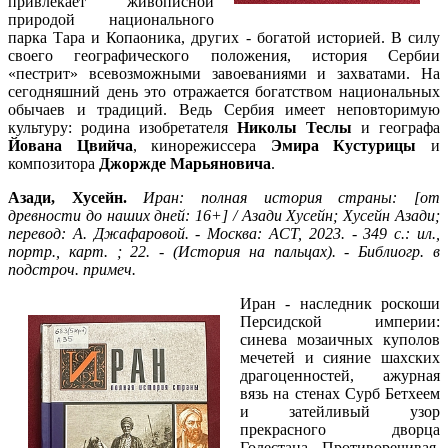
привлекает живописной
природой национального
парка Тара и Копаоника, других - богатой историей. В силу
своего географического положения, история Сербии
«пестрит» всевозможными завоеваниями и захватами. На
сегодняшний день это отражается богатством национальных
обычаев и традиций. Ведь Сербия имеет неповторимую
культуру: родина изобретателя
Николы Теслы
и географа
Йована Цвийча
, кинорежиссера
Эмира Кустурицы
и
композитора
Джоржде Марьяновича
.
Азади, Хусейн.
И
ран: полная история страны: [от
древности до наших дней: 16+] / Азади Хусейн; Хусейн Азади;
перевод: А. Джафаровой. - Москва: АСТ, 2023. - 349 с.: ил.,
портр., карт. ; 22. - (История на пальцах). - Библиогр. в
подстроч. примеч.
Иран - наследник роскоши
Персидской империи:
синева мозаичных куполов
мечетей и сияние шахских
драгоценностей, ажурная
вязь на стенах Сурб Бетхеем
и затейливый узор
прекрасного дворца
Голестана. Противоречивая,