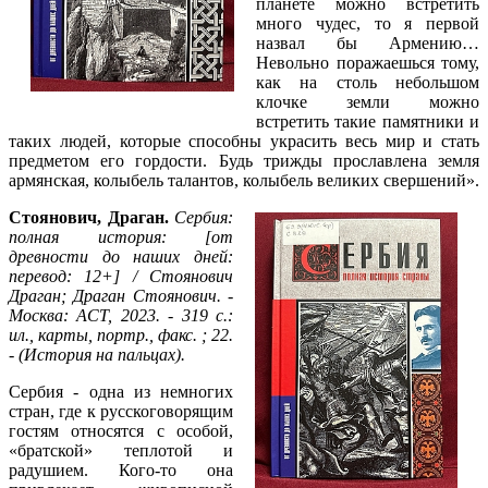
планете можно встретить
много чудес, то я первой
назвал бы Армению…
Невольно поражаешься тому,
как на столь небольшом
клочке земли можно
встретить такие памятники и
таких людей, которые способны украсить весь мир и стать
предметом его гордости. Будь трижды прославлена земля
армянская, колыбель талантов, колыбель великих свершений».
Стоянович, Драган.
Сербия:
полная история: [от
древности до наших дней:
перевод: 12+] / Стоянович
Драган; Драган Стоянович. -
Москва: АСТ, 2023. - 319 с.:
ил., карты, портр., факс. ; 22.
- (История на пальцах).
Сербия - одна из немногих
стран, где к русскоговорящим
гостям относятся с особой,
«братской» теплотой и
радушием. Кого-то она