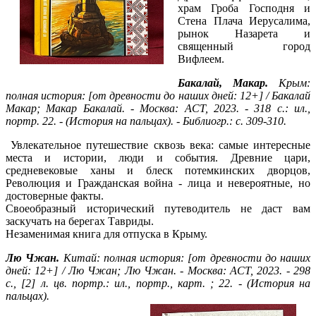
храм Гроба Господня и
Стена Плача Иерусалима,
рынок Назарета и
священный город
Вифлеем.
Бакалай, Макар.
Крым:
полная история: [от древности до наших дней: 12+] / Бакалай
Макар; Макар Бакалай. - Москва: АСТ, 2023. - 318 с.: ил.,
портр. 22. - (История на пальцах). - Библиогр.: с. 309-310.
Увлекательное путешествие сквозь века: самые интересные
места и истории, люди и события. Древние цари,
средневековые ханы и блеск потемкинских дворцов,
Революция и Гражданская война - лица и невероятные, но
достоверные факты.
Своеобразный исторический путеводитель не даст вам
заскучать на берегах Тавриды.
Незаменимая книга для отпуска в Крыму.
Лю Чжан.
Китай: полная история: [от древности до наших
дней: 12+] / Лю Чжан; Лю Чжан. - Москва: АСТ, 2023. - 298
с., [2] л. цв. портр.: ил., портр., карт. ; 22. - (История на
пальцах).