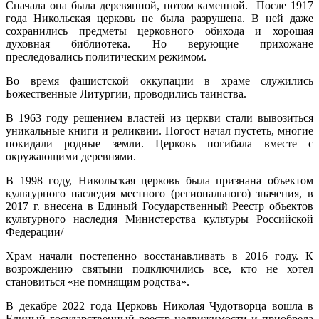
Сначала она была деревянной, потом каменной. После 1917
года Никольская церковь не была разрушена. В ней даже
сохранились предметы церковного обихода и хорошая
духовная библиотека. Но верующие прихожане
преследовались политическим режимом.
Во время фашистской оккупации в храме служились
Божественные Литургии, проводились таинства.
В 1963 году решением властей из церкви стали вывозиться
уникальные книги и реликвии. Погост начал пустеть, многие
покидали родные земли. Церковь погибала вместе с
окружающими деревнями.
В 1998 году, Никольская церковь была признана объектом
культурного наследия местного (регионального) значения, в
2017 г. внесена в Единый Государственный Реестр объектов
культурного наследия Министерства культуры Российской
Федерации/
Храм начали постепенно восстанавливать в 2016 году. К
возрождению святыни подключились все, кто не хотел
становиться «не помнящим родства».
В декабре 2022 года Церковь Николая Чудотворца вошла в
Единый государственный реестр недвижимости и приобрела